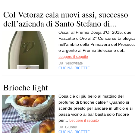
Col Vetoraz cala nuovi assi, successo
dell’azienda di Santo Stefano di...
Oscar al Premio Douja d'Or 2015, due
Fascette d'Oro al 2° Concorso Enologic
nell'ambito della Primavera del Prosecc
e argento al Premio Selezione del...
Leggere il seguito
Da
Yellowflate
CUCINA
RICETTE
,
Brioche light
Cosa c'è di più bello al mattino del
profumo di brioche calde? Quando si
scende presto per andare in ufficio e si
passa vicino ai bar basta solo l'odore
per...
Leggere il seguito
Da
Giubby
CUCINA
RICETTE
,