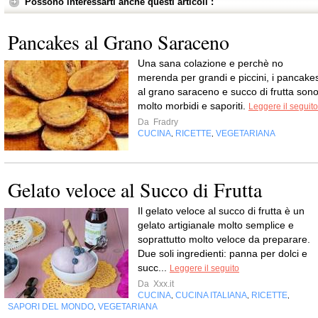
Possono interessarti anche questi articoli :
Pancakes al Grano Saraceno
Una sana colazione e perchè no
merenda per grandi e piccini, i pancake
al grano saraceno e succo di frutta son
molto morbidi e saporiti.
Leggere il seguito
Da
Fradry
CUCINA
RICETTE
VEGETARIANA
,
,
Gelato veloce al Succo di Frutta
Il gelato veloce al succo di frutta è un
gelato artigianale molto semplice e
soprattutto molto veloce da preparare.
Due soli ingredienti: panna per dolci e
succ...
Leggere il seguito
Da
Xxx.it
CUCINA
CUCINA ITALIANA
RICETTE
,
,
,
SAPORI DEL MONDO
VEGETARIANA
,