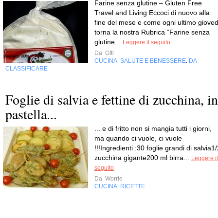
Farine senza glutine – Gluten Free
Travel and Living Eccoci di nuovo alla
fine del mese e come ogni ultimo gioved
torna la nostra Rubrica “Farine senza
glutine...
Leggere il seguito
Da
Gftl
CUCINA
SALUTE E BENESSERE
DA
,
,
CLASSIFICARE
Foglie di salvia e fettine di zucchina, in
pastella...
... e di fritto non si mangia tutti i giorni,
ma quando ci vuole, ci vuole
!!!Ingredienti :30 foglie grandi di salvia1
zucchina gigante200 ml birra...
Leggere il
seguito
Da
Worrie
CUCINA
RICETTE
,