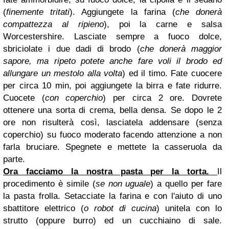
(
finemente tritati
). Aggiungete la farina (
che donerà
compattezza al ripieno
), poi la carne e salsa
Worcestershire. Lasciate sempre a fuoco dolce,
sbriciolate i due dadi di brodo (
che donerà maggior
sapore, ma ripeto potete anche fare voli il brodo ed
allungare un mestolo alla volta
) ed il timo. Fate cuocere
per circa 10 min, poi aggiungete la birra e fate ridurre.
Cuocete (
con coperchio
) per circa 2 ore. Dovrete
ottenere una sorta di crema, bella densa. Se dopo le 2
ore non risulterà così, lasciatela addensare (senza
coperchio) su fuoco moderato facendo attenzione a non
farla bruciare. Spegnete e mettete la casseruola da
parte.
Ora facciamo la nostra pasta per la torta.
Il
procedimento è simile (
se non uguale
) a quello per fare
la pasta frolla. Setacciate la farina e con l'aiuto di uno
sbattitore elettrico (
o robot di cucina
) unitela con lo
strutto (oppure burro) ed un cucchiaino di sale.