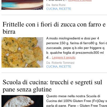
Da
Ilaria Ruisi
CUCINA
RICETTE
,
Frittelle con i fiori di zucca con farro e
birra
A modo mioIngredienti e dosi per 4
persone:150 g. farina di farro80 g. fiori d
zuccasale, pepe q.b.olio per friggere q.
b. qualche foglia di prezzemolo300 ml
d...
Leggere il seguito
Da
Roberto Tommasi
CUCINA
RICETTE
,
Scuola di cucina: trucchi e segreti sul
pane senza glutine
Questo mese nella nostra Scuola di
Cucina del 100% Gluten Free (Fri)Day s
parla di pane. Pane – Gluten Free Trave