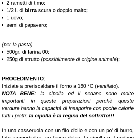
2 rametti di timo;
1/2 l. di
birra
scura o doppio malto;
1 uovo;
semi di papavero;
(per la pasta)
500gr. di farina 00;
250g di strutto (
possibilmente di origine animale
);
PROCEDIMENTO:
Iniziate a preriscaldare il forno a 160 °C (
ventilato
).
NOTA BENE:
la cipolla ed il sedano sono molto
importanti in queste preparazioni perchè queste
verdure hanno la capacità di insaporire con poche calorie
tutti i piatti:
la cipolla è la regina del soffritto!!!
In una casseruola con un filo d'olio e con un po' di burro,
fate ammorbidire, su fuoco dolce, la cipolla e il sedano