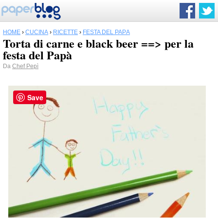
HOME
›
CUCINA
›
RICETTE
›
FESTA DEL PAPÀ
Torta di carne e black beer ==> per la
festa del Papà
Da
Chef Pepì
Save