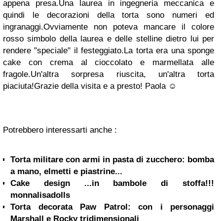
appena presa.Una laurea in ingegneria meccanica e
quindi le decorazioni della torta sono numeri ed
ingranaggi.Ovviamente non poteva mancare il colore
rosso simbolo della laurea e delle stelline dietro lui per
rendere
"
speciale
"
il festeggiato.La torta era una sponge
cake con crema al cioccolato e marmellata alle
fragole.Un'altra sorpresa riuscita, un'altra torta
piaciuta
!
Grazie della visita e a presto
!
Paola ☺
Potrebbero interessarti anche :
Torta militare con armi in pasta di zucchero: bomba
a mano, elmetti e piastrine...
Cake design ...in bambole di stoffa!!!
monnalisadolls
Torta decorata Paw Patrol: con i personaggi
Marshall e Rocky tridimensionali