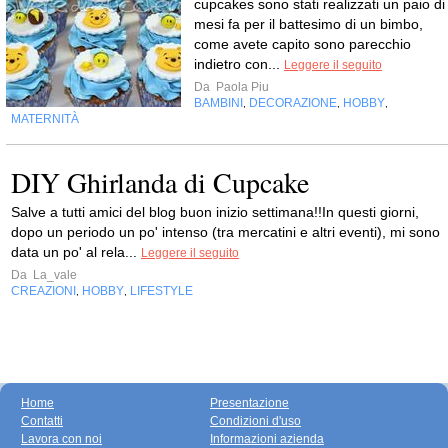
cupcakes sono stati realizzati un paio di
mesi fa per il battesimo di un bimbo,
come avete capito sono parecchio
indietro con...
Leggere il seguito
Da
Paola Piu
BAMBINI
DECORAZIONE
HOBBY
,
,
,
MATERNITÀ
DIY Ghirlanda di Cupcake
Salve a tutti amici del blog buon inizio settimana!!In questi giorni,
dopo un periodo un po' intenso (tra mercatini e altri eventi), mi sono
data un po' al rela...
Leggere il seguito
Da
La_vale
CREAZIONI
HOBBY
LIFESTYLE
,
,
Home
Presentazione
Contatti
Condizioni d'uso
Lavora con noi
Informazioni azienda