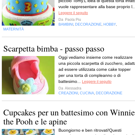
piccolo Tomy.L'idea di questa torta infatt
vuole rappresentare alla base proprio l..
Leggere il seguito
Da
Paola Piu
BAMBINI
DECORAZIONE
HOBBY
,
,
,
MATERNITÀ
Scarpetta bimba - passo passo
Oggi vediamo insieme come realizzare
una piccola scarpetta di zucchero, adatt
ad essere utilizzata come cake topper
per una torta di compleanno o di
battesimo...
Leggere il seguito
Da
Alessadra
CREAZIONI
CUCINA
DECORAZIONE
,
,
Cupcakes per un battesimo con Winnie
the Pooh e le apine
Buongiorno e ben ritrovati!Questi