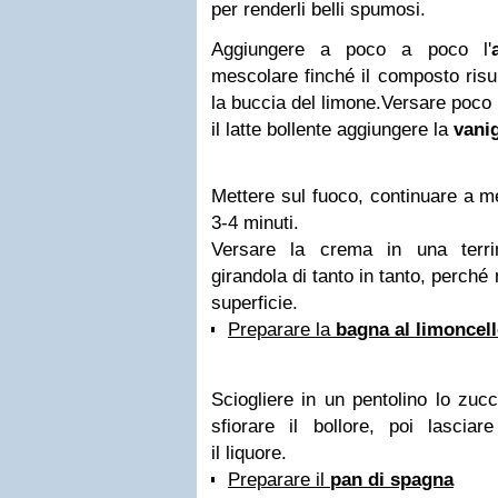
per renderli belli spumosi.
Aggiungere a poco a poco l'
mescolare finché il composto risu
la buccia del limone.
Versare poco 
il latte bollente aggiungere la
vanig
Mettere sul fuoco, continuare a me
3-4 minuti.
Versare la crema in una terrin
girandola di tanto in tanto, perché n
superficie.
Preparare la
bagna al limoncel
Sciogliere in un pentolino lo zuc
sfiorare il bollore
, poi lasciar
il liquore.
Preparare il
pan di spagna