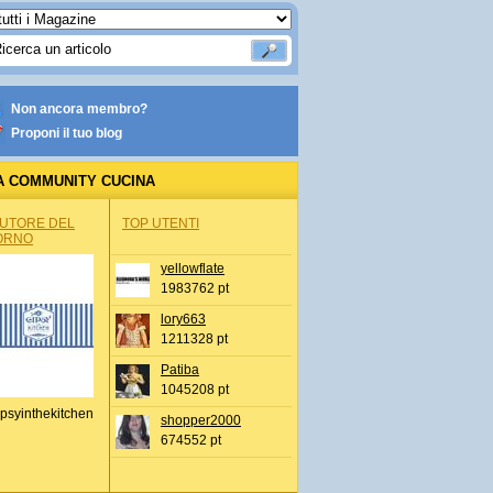
Non ancora membro?
Proponi il tuo blog
A COMMUNITY CUCINA
AUTORE DEL
TOP UTENTI
ORNO
yellowflate
1983762 pt
lory663
1211328 pt
Patiba
1045208 pt
psyinthekitchen
shopper2000
674552 pt