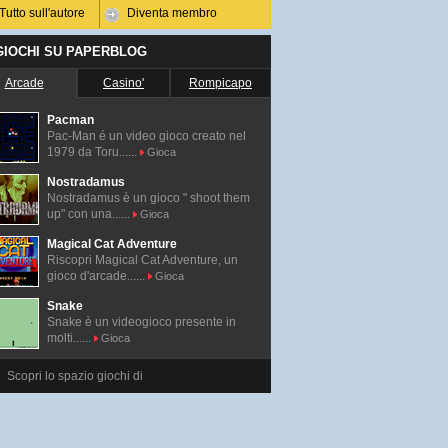
Tutto sull'autore
Diventa membro
 GIOCHI SU PAPERBLOG
Arcade
Casino'
Rompicapo
Pacman
Pac-Man é un video gioco creato nel
1979 da Toru......
Gioca
Nostradamus
Nostradamus è un gioco " shoot them
up" con una......
Gioca
Magical Cat Adventure
Riscopri Magical Cat Adventure, un
gioco d'arcade......
Gioca
Snake
Snake è un videogioco presente in
molti......
Gioca
Scopri lo spazio giochi di