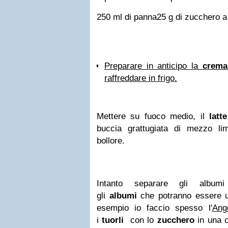
250 ml di panna
25 g di zucchero a
Preparare in anticipo la
crema
raffreddare in frigo.
Mettere su fuoco medio, il
latte
buccia grattugiata di mezzo lim
bollore.
Intanto separare gli albumi
gli
albumi
che potranno essere uti
esempio io faccio spesso l'
Ang
i
tuorli
con lo
zucchero
in una 