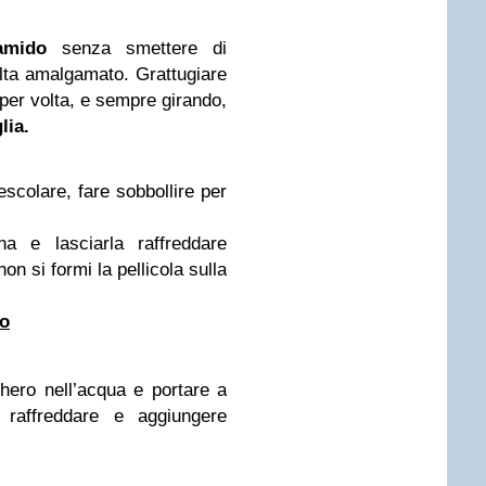
amido
senza smettere di
lta amalgamato. Grattugiare
per volta, e sempre girando,
lia.
scolare, fare sobbollire per
a e lasciarla raffreddare
on si formi la pellicola sulla
lo
chero nell’acqua e
portare a
e raffreddare e aggiungere