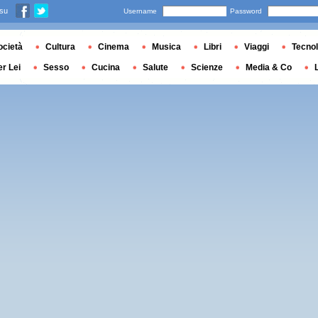
 su
Username
Password
ocietà
Cultura
Cinema
Musica
Libri
Viaggi
Tecnol
er Lei
Sesso
Cucina
Salute
Scienze
Media & Co