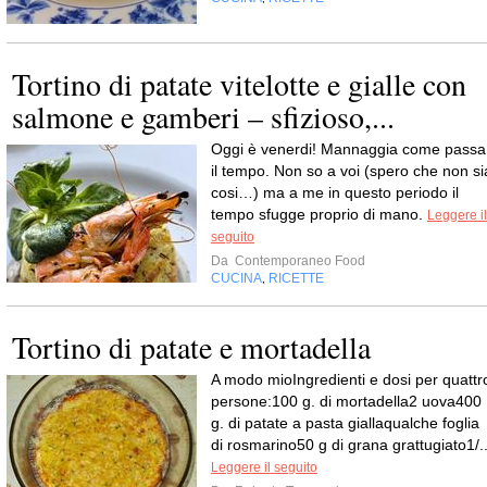
Tortino di patate vitelotte e gialle con
salmone e gamberi – sfizioso,...
Oggi è venerdi! Mannaggia come passa
il tempo. Non so a voi (spero che non si
cosi…) ma a me in questo periodo il
tempo sfugge proprio di mano.
Leggere il
seguito
Da
Contemporaneo Food
CUCINA
RICETTE
,
Tortino di patate e mortadella
A modo mioIngredienti e dosi per quattr
persone:100 g. di mortadella2 uova400
g. di patate a pasta giallaqualche foglia
di rosmarino50 g di grana grattugiato1/..
Leggere il seguito