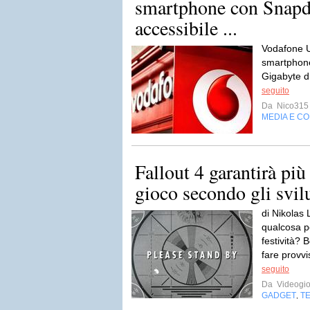
smartphone con Snap
accessibile ...
Vodafone U
smartphon
Gigabyte d
seguito
Da
Nico315
MEDIA E C
Fallout 4 garantirà più
gioco secondo gli svil
di Nikolas
qualcosa pe
festività? 
fare provvi
seguito
Da
Videogio
GADGET
T
,