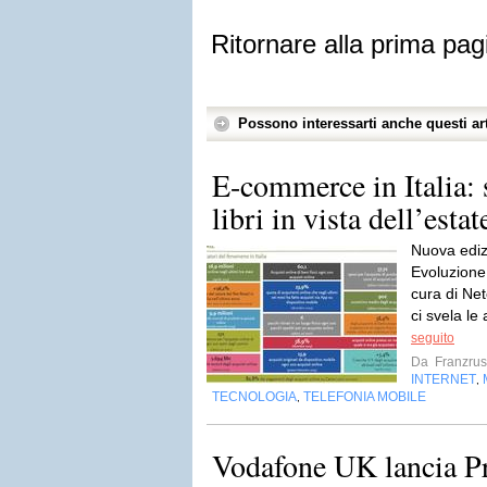
Ritornare alla prima pag
Possono interessarti anche questi art
E-commerce in Italia: 
libri in vista dell’estat
Nuova ediz
Evoluzione d
cura di N
ci svela le 
seguito
Da
Franzru
INTERNET
,
TECNOLOGIA
TELEFONIA MOBILE
,
Vodafone UK lancia Pr