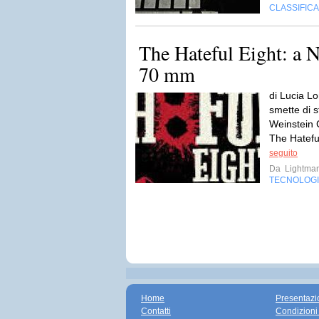
CLASSIFIC
The Hateful Eight: a N
70 mm
di Lucia L
smette di s
Weinstein
The Hateful
seguito
Da
Lightma
TECNOLOG
Home
Presentazi
Contatti
Condizioni