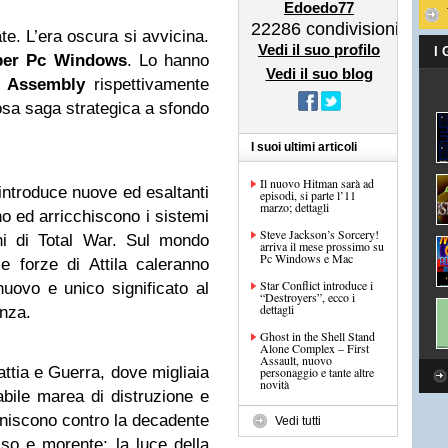
Edoedo77
22286
condivisioni
te. L’era oscura si avvicina.
Vedi il suo profilo
I
e per Pc Windows
. Lo hanno
Vedi il suo blog
e Assembly
rispettivamente
osa saga strategica a sfondo
I suoi ultimi articoli
Il nuovo Hitman sarà ad
introduce nuove ed esaltanti
episodi, si parte l’11
marzo; dettagli
o ed arricchiscono i sistemi
Steve Jackson’s Sorcery!
ni di Total War. Sul mondo
arriva il mese prossimo su
Pc Windows e Mac
 forze di Attila caleranno
Star Conflict introduce i
nuovo e unico significato al
“Destroyers”, ecco i
dettagli
enza.
Ghost in the Shell Stand
Alone Complex – First
Assault, nuovo
ttia e Guerra, dove migliaia
personaggio e tante altre
novità
tabile marea di distruzione e
uniscono contro la decadente
Vedi tutti
so e morente; la luce della