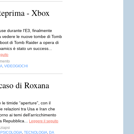
teprima - Xbox
use durante l'E3, finalmente
a vedere le nuove tombe di Tomb
eboot di Tomb Raider a opera di
namics è stato un success...
eguito
imento
IA
VIDEOGIOCHI
,
l caso di Roxana
le timide “aperture”, con il
le relazioni tra Usa e Iran che
orno ai temi dell’arricchimento
 la Repubblica...
Leggere il seguito
ziapsi
PSICOLOGIA
TECNOLOGIA
DA
,
,
,