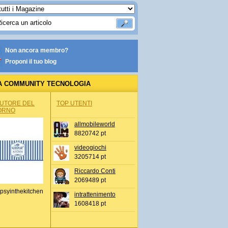
Non ancora membro?
Proponi il tuo blog
A COMMUNITY TECNOLOGIA
AUTORE DEL
TOP UTENTI
ORNO
allmobileworld
8820742 pt
videogiochi
3205714 pt
Riccardo Conti
2069489 pt
psyinthekitchen
intrattenimento
1608418 pt