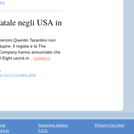
ARE
atale negli USA in
orenzini Quentin Tarantino non
tupire. Il regista e la The
 Company hanno annunciato che
 Eight uscirà in...
Leggere il
n
IA
DA CLASSIFICARE
,
one
Rassegna stampa
Proponi il tuo blog
 d'uso
F.A.Q.