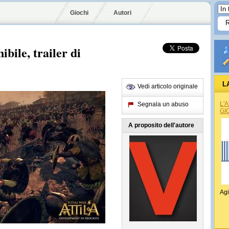
Giochi
Autori
ibile, trailer di
L
Vedi articolo originale
L'
Segnala un abuso
GI
A proposito dell'autore
Agi