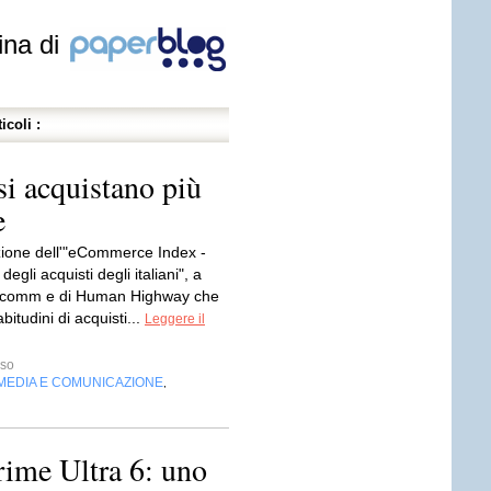
ina di
icoli :
si acquistano più
e
ione dell'"eCommerce Index -
egli acquisti degli italiani", a
etcomm e di Human Highway che
abitudini di acquisti...
Leggere il
sso
MEDIA E COMUNICAZIONE
,
ime Ultra 6: uno