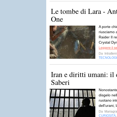
Le tombe di Lara - An
One
A porte chi
riusciamo 
Raider Il r
Crystal Dy
Leggere il s
Da
Intratten
TECNOLOG
Iran e diritti umani: i
Saberi
Nonostante 
disgelo nel
ruotano int
dell’urani,
Da
Mariagra
CURIOSITÀ