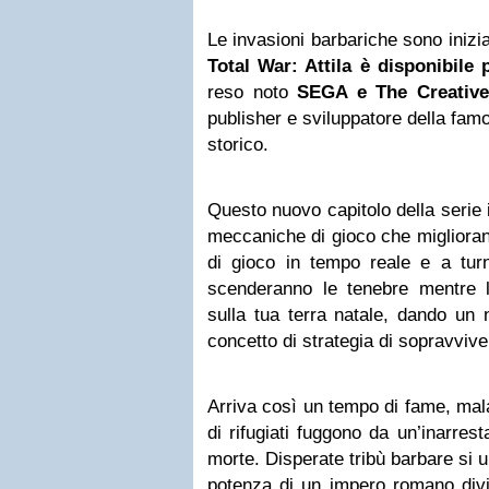
Le invasioni barbariche sono inizia
Total War: Attila è disponibil
reso noto
SEGA e The Creativ
publisher e sviluppatore della fam
storico.
Questo nuovo capitolo della serie 
meccaniche di gioco che miglioran
di gioco in tempo reale e a tur
scenderanno le tenebre mentre le
sulla tua terra natale, dando un 
concetto di strategia di sopravviv
Arriva così un tempo di fame, mala
di rifugiati fuggono da un’inarres
morte. Disperate tribù barbare si 
potenza di un impero romano divi