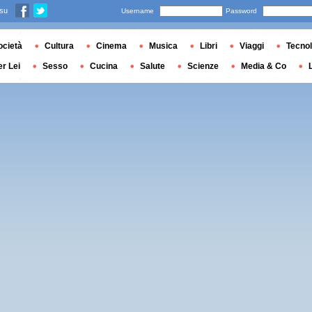
 su
Username
Password
ocietà
Cultura
Cinema
Musica
Libri
Viaggi
Tecnol
er Lei
Sesso
Cucina
Salute
Scienze
Media & Co