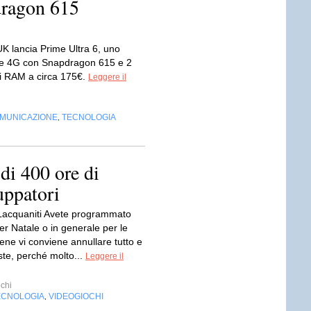
dragon 615
K lancia Prime Ultra 6, uno
e 4G con Snapdragon 615 e 2
i RAM a circa 175€.
Leggere il
OMUNICAZIONE
TECNOLOGIA
,
 di 400 ore di
uppatori
 Lacquaniti Avete programmato
r Natale o in generale per le
Bene vi conviene annullare tutto e
ste, perché molto...
Leggere il
chi
ECNOLOGIA
VIDEOGIOCHI
,