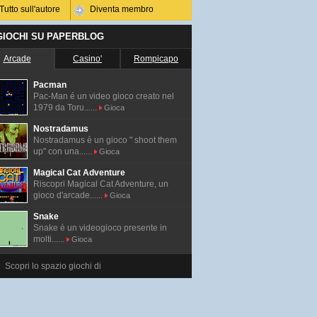
Tutto sull'autore
Diventa membro
 GIOCHI SU PAPERBLOG
Arcade
Casino'
Rompicapo
Pacman
Pac-Man é un video gioco creato nel
1979 da Toru......
Gioca
Nostradamus
Nostradamus è un gioco " shoot them
up" con una......
Gioca
Magical Cat Adventure
Riscopri Magical Cat Adventure, un
gioco d'arcade......
Gioca
Snake
Snake è un videogioco presente in
molti......
Gioca
Scopri lo spazio giochi di