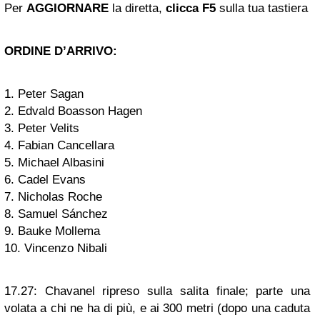
Per
AGGIORNARE
la diretta,
clicca F5
sulla tua tastiera
ORDINE D’ARRIVO:
1. Peter Sagan
2. Edvald Boasson Hagen
3. Peter Velits
4. Fabian Cancellara
5. Michael Albasini
6. Cadel Evans
7. Nicholas Roche
8. Samuel Sánchez
9. Bauke Mollema
10. Vincenzo Nibali
17.27:
Chavanel ripreso sulla salita finale; parte una
volata a chi ne ha di più, e ai 300 metri (dopo una caduta