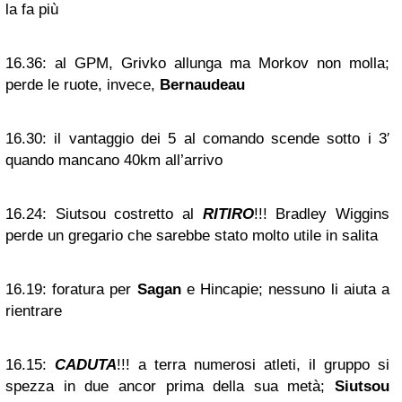
la fa più
16.36:
al GPM, Grivko allunga ma Morkov non molla;
perde le ruote, invece,
Bernaudeau
16.30:
il vantaggio dei 5 al comando scende sotto i 3′
quando mancano 40km all’arrivo
16.24:
Siutsou costretto al
RITIRO
!!! Bradley Wiggins
perde un gregario che sarebbe stato molto utile in salita
16.19:
foratura per
Sagan
e Hincapie; nessuno li aiuta a
rientrare
16.15:
CADUTA
!!! a terra numerosi atleti, il gruppo si
spezza in due ancor prima della sua metà;
Siutsou