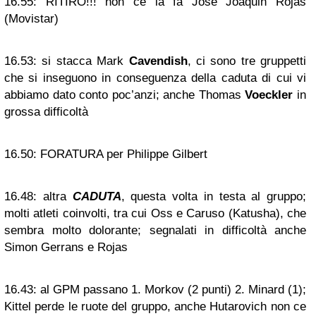
16.55:
RITIRO!!! non ce la fa José Joaquin Rojas
(Movistar)
16.53:
si stacca Mark
Cavendish
, ci sono tre gruppetti
che si inseguono in conseguenza della caduta di cui vi
abbiamo dato conto poc’anzi; anche Thomas
Voeckler
in
grossa difficoltà
16.50:
FORATURA per Philippe Gilbert
16.48:
altra
CADUTA
, questa volta in testa al gruppo;
molti atleti coinvolti, tra cui Oss e Caruso (Katusha), che
sembra molto dolorante; segnalati in difficoltà anche
Simon Gerrans e Rojas
16.43:
al GPM passano 1. Morkov (2 punti) 2. Minard (1);
Kittel perde le ruote del gruppo, anche Hutarovich non ce