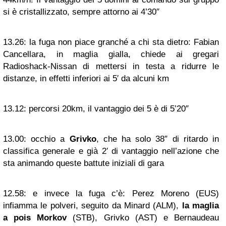
si è cristallizzato, sempre attorno ai 4’30″
13.26:
la fuga non piace granché a chi sta dietro: Fabian
Cancellara, in maglia gialla, chiede ai gregari
Radioshack-Nissan di mettersi in testa a ridurre le
distanze, in effetti inferiori ai 5′ da alcuni km
13.12:
percorsi 20km, il vantaggio dei 5 è di 5’20″
13.00:
occhio a
Grivko
, che ha solo 38″ di ritardo in
classifica generale e già 2′ di vantaggio nell’azione che
sta animando queste battute iniziali di gara
12.58:
e invece la fuga c’è: Perez Moreno (EUS)
infiamma le polveri, seguito da Minard (ALM),
la maglia
a pois Morkov
(STB), Grivko (AST) e Bernaudeau