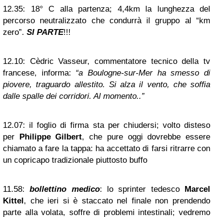
12.35:
18° C alla partenza; 4,4km la lunghezza del
percorso neutralizzato che condurrà il gruppo al “km
zero”.
SI PARTE
!!!
12.10:
Cèdric Vasseur, commentatore tecnico della tv
francese, informa:
“a Boulogne-sur-Mer ha smesso di
piovere, traguardo allestito. Si alza il vento, che soffia
dalle spalle dei corridori. Al momento..”
12.07:
il foglio di firma sta per chiudersi; volto disteso
per
Philippe Gilbert
, che pure oggi dovrebbe essere
chiamato a fare la tappa: ha accettato di farsi ritrarre con
un copricapo tradizionale piuttosto buffo
11.58:
bollettino medico
: lo sprinter tedesco
Marcel
Kittel
, che ieri si è staccato nel finale non prendendo
parte alla volata, soffre di problemi intestinali; vedremo