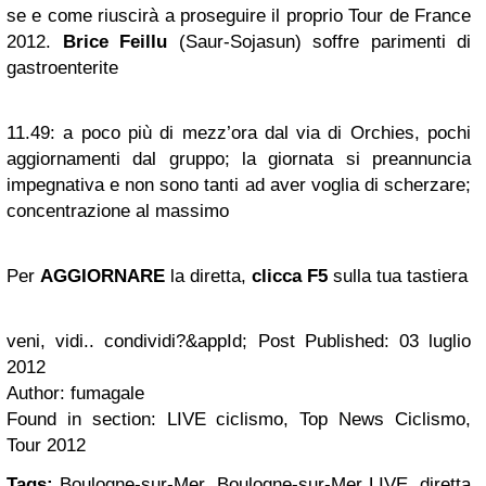
se e come riuscirà a proseguire il proprio Tour de France
2012.
Brice Feillu
(Saur-Sojasun) soffre parimenti di
gastroenterite
11.49:
a poco più di mezz’ora dal via di Orchies, pochi
aggiornamenti dal gruppo; la giornata si preannuncia
impegnativa e non sono tanti ad aver voglia di scherzare;
concentrazione al massimo
Per
AGGIORNARE
la diretta,
clicca F5
sulla tua tastiera
veni, vidi.. condividi?&appId; Post Published: 03 luglio
2012
Author: fumagale
Found in section: LIVE ciclismo, Top News Ciclismo,
Tour 2012
Tags:
Boulogne-sur-Mer, Boulogne-sur-Mer LIVE, diretta