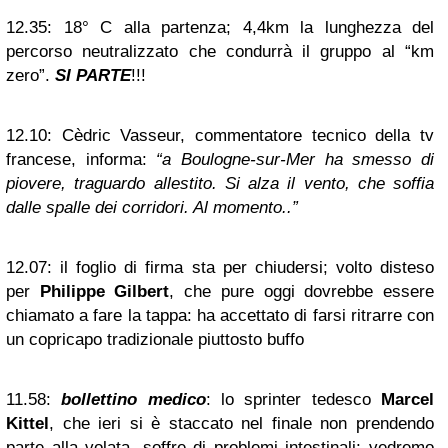
12.35:
18° C alla partenza; 4,4km la lunghezza del
percorso neutralizzato che condurrà il gruppo al “km
zero”.
SI PARTE
!!!
12.10:
Cèdric Vasseur, commentatore tecnico della tv
francese, informa:
“a Boulogne-sur-Mer ha smesso di
piovere, traguardo allestito. Si alza il vento, che soffia
dalle spalle dei corridori. Al momento..”
12.07:
il foglio di firma sta per chiudersi; volto disteso
per
Philippe Gilbert
, che pure oggi dovrebbe essere
chiamato a fare la tappa: ha accettato di farsi ritrarre con
un copricapo tradizionale piuttosto buffo
11.58:
bollettino medico
: lo sprinter tedesco
Marcel
Kittel
, che ieri si è staccato nel finale non prendendo
parte alla volata, soffre di problemi intestinali; vedremo