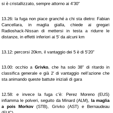
si è cristallizzato, sempre attorno ai 4’30″
13.26:
la fuga non piace granché a chi sta dietro: Fabian
Cancellara, in maglia gialla, chiede ai gregari
Radioshack-Nissan di mettersi in testa a ridurre le
distanze, in effetti inferiori ai 5′ da alcuni km
13.12:
percorsi 20km, il vantaggio dei 5 è di 5’20″
13.00:
occhio a
Grivko
, che ha solo 38″ di ritardo in
classifica generale e già 2′ di vantaggio nell’azione che
sta animando queste battute iniziali di gara
12.58:
e invece la fuga c’è: Perez Moreno (EUS)
infiamma le polveri, seguito da Minard (ALM),
la maglia
a pois Morkov
(STB), Grivko (AST) e Bernaudeau
(EUC)