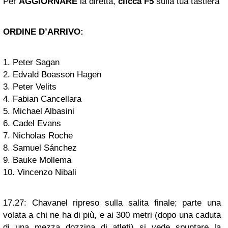
Per
AGGIORNARE
la diretta,
clicca F5
sulla tua tastiera
ORDINE D’ARRIVO:
1. Peter Sagan
2. Edvald Boasson Hagen
3. Peter Velits
4. Fabian Cancellara
5. Michael Albasini
6. Cadel Evans
7. Nicholas Roche
8. Samuel Sánchez
9. Bauke Mollema
10. Vincenzo Nibali
17.27:
Chavanel ripreso sulla salita finale; parte una
volata a chi ne ha di più, e ai 300 metri (dopo una caduta
di una mezza dozzina di atleti) si vede spuntare la