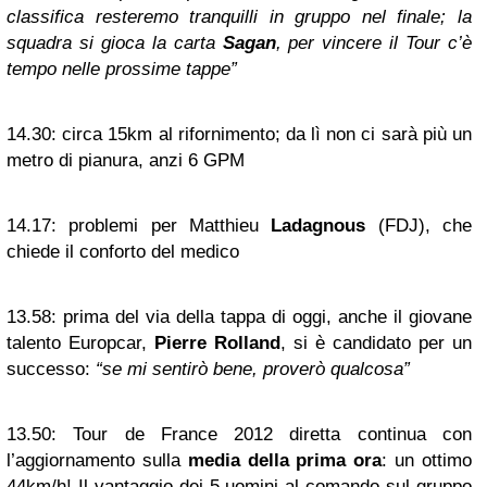
classifica resteremo tranquilli in gruppo nel finale; la
squadra si gioca la carta
Sagan
, per vincere il Tour c’è
tempo nelle prossime tappe”
14.30:
circa 15km al rifornimento; da lì non ci sarà più un
metro di pianura, anzi 6 GPM
14.17:
problemi per Matthieu
Ladagnous
(FDJ), che
chiede il conforto del medico
13.58:
prima del via della tappa di oggi, anche il giovane
talento Europcar,
Pierre Rolland
, si è candidato per un
successo:
“se mi sentirò bene, proverò qualcosa”
13.50:
Tour de France 2012 diretta continua con
l’aggiornamento sulla
media della prima ora
: un ottimo
44km/h! Il vantaggio dei 5 uomini al comando sul gruppo