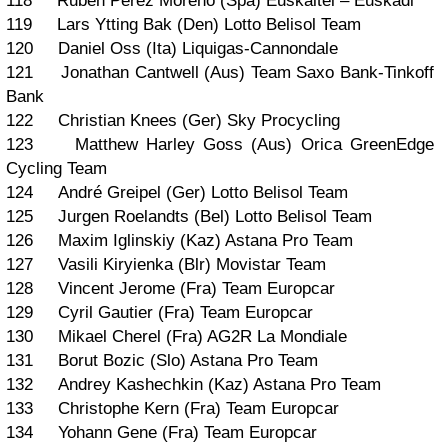
118 Ruben Perez Moreno (Spa) Euskaltel – Euskadi
119 Lars Ytting Bak (Den) Lotto Belisol Team
120 Daniel Oss (Ita) Liquigas-Cannondale
121 Jonathan Cantwell (Aus) Team Saxo Bank-Tinkoff
Bank
122 Christian Knees (Ger) Sky Procycling
123 Matthew Harley Goss (Aus) Orica GreenEdge
Cycling Team
124 André Greipel (Ger) Lotto Belisol Team
125 Jurgen Roelandts (Bel) Lotto Belisol Team
126 Maxim Iglinskiy (Kaz) Astana Pro Team
127 Vasili Kiryienka (Blr) Movistar Team
128 Vincent Jerome (Fra) Team Europcar
129 Cyril Gautier (Fra) Team Europcar
130 Mikael Cherel (Fra) AG2R La Mondiale
131 Borut Bozic (Slo) Astana Pro Team
132 Andrey Kashechkin (Kaz) Astana Pro Team
133 Christophe Kern (Fra) Team Europcar
134 Yohann Gene (Fra) Team Europcar