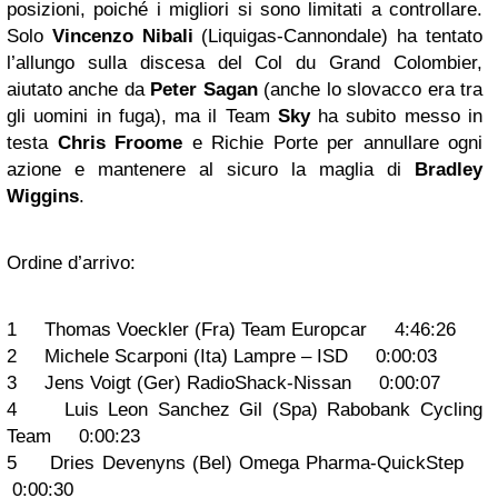
posizioni, poiché i migliori si sono limitati a controllare.
Solo
Vincenzo Nibali
(Liquigas-Cannondale) ha tentato
l’allungo sulla discesa del Col du Grand Colombier,
aiutato anche da
Peter Sagan
(anche lo slovacco era tra
gli uomini in fuga), ma il Team
Sky
ha subito messo in
testa
Chris Froome
e Richie Porte per annullare ogni
azione e mantenere al sicuro la maglia di
Bradley
Wiggins
.
Ordine d’arrivo:
1 Thomas Voeckler (Fra) Team Europcar 4:46:26
2 Michele Scarponi (Ita) Lampre – ISD 0:00:03
3 Jens Voigt (Ger) RadioShack-Nissan 0:00:07
4 Luis Leon Sanchez Gil (Spa) Rabobank Cycling
Team 0:00:23
5 Dries Devenyns (Bel) Omega Pharma-QuickStep
0:00:30