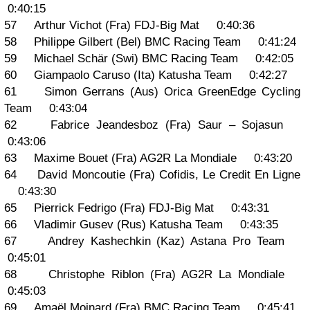
0:40:15
57 Arthur Vichot (Fra) FDJ-Big Mat 0:40:36
58 Philippe Gilbert (Bel) BMC Racing Team 0:41:24
59 Michael Schär (Swi) BMC Racing Team 0:42:05
60 Giampaolo Caruso (Ita) Katusha Team 0:42:27
61 Simon Gerrans (Aus) Orica GreenEdge Cycling
Team 0:43:04
62 Fabrice Jeandesboz (Fra) Saur – Sojasun
0:43:06
63 Maxime Bouet (Fra) AG2R La Mondiale 0:43:20
64 David Moncoutie (Fra) Cofidis, Le Credit En Ligne
0:43:30
65 Pierrick Fedrigo (Fra) FDJ-Big Mat 0:43:31
66 Vladimir Gusev (Rus) Katusha Team 0:43:35
67 Andrey Kashechkin (Kaz) Astana Pro Team
0:45:01
68 Christophe Riblon (Fra) AG2R La Mondiale
0:45:03
69 Amaël Moinard (Fra) BMC Racing Team 0:45:41