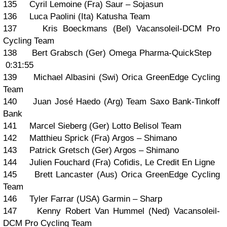
135 Cyril Lemoine (Fra) Saur – Sojasun
136 Luca Paolini (Ita) Katusha Team
137 Kris Boeckmans (Bel) Vacansoleil-DCM Pro
Cycling Team
138 Bert Grabsch (Ger) Omega Pharma-QuickStep
0:31:55
139 Michael Albasini (Swi) Orica GreenEdge Cycling
Team
140 Juan José Haedo (Arg) Team Saxo Bank-Tinkoff
Bank
141 Marcel Sieberg (Ger) Lotto Belisol Team
142 Matthieu Sprick (Fra) Argos – Shimano
143 Patrick Gretsch (Ger) Argos – Shimano
144 Julien Fouchard (Fra) Cofidis, Le Credit En Ligne
145 Brett Lancaster (Aus) Orica GreenEdge Cycling
Team
146 Tyler Farrar (USA) Garmin – Sharp
147 Kenny Robert Van Hummel (Ned) Vacansoleil-
DCM Pro Cycling Team