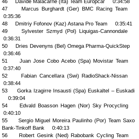
46 Davide Malacarne (Ita) Team Europcar 0:34:58
47 Marcus Burghardt (Ger) BMC Racing Team
0:35:36
48 Dmitriy Fofonov (Kaz) Astana Pro Team 0:35:41
49 Sylvester Szmyd (Pol) Liquigas-Cannondale
0:36:31
50 Dries Devenyns (Bel) Omega Pharma-QuickStep
0:36:46
51 Juan Jose Cobo Acebo (Spa) Movistar Team
0:37:40
52 Fabian Cancellara (Swi) RadioShack-Nissan
0:38:44
53 Gorka Izagirre Insausti (Spa) Euskaltel – Euskadi
0:39:04
54 Edvald Boasson Hagen (Nor) Sky Procycling
0:40:10
55 Sergio Miguel Moreira Paulinho (Por) Team Saxo
Bank-Tinkoff Bank 0:40:13
56 Robert Gesink (Ned) Rabobank Cycling Team