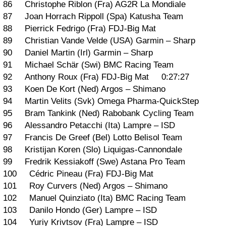
86 Christophe Riblon (Fra) AG2R La Mondiale
87 Joan Horrach Rippoll (Spa) Katusha Team
88 Pierrick Fedrigo (Fra) FDJ-Big Mat
89 Christian Vande Velde (USA) Garmin – Sharp
90 Daniel Martin (Irl) Garmin – Sharp
91 Michael Schär (Swi) BMC Racing Team
92 Anthony Roux (Fra) FDJ-Big Mat 0:27:27
93 Koen De Kort (Ned) Argos – Shimano
94 Martin Velits (Svk) Omega Pharma-QuickStep
95 Bram Tankink (Ned) Rabobank Cycling Team
96 Alessandro Petacchi (Ita) Lampre – ISD
97 Francis De Greef (Bel) Lotto Belisol Team
98 Kristijan Koren (Slo) Liquigas-Cannondale
99 Fredrik Kessiakoff (Swe) Astana Pro Team
100 Cédric Pineau (Fra) FDJ-Big Mat
101 Roy Curvers (Ned) Argos – Shimano
102 Manuel Quinziato (Ita) BMC Racing Team
103 Danilo Hondo (Ger) Lampre – ISD
104 Yuriy Krivtsov (Fra) Lampre – ISD