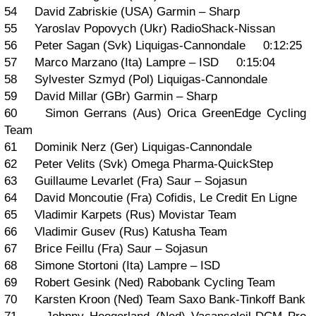
54 David Zabriskie (USA) Garmin – Sharp
55 Yaroslav Popovych (Ukr) RadioShack-Nissan
56 Peter Sagan (Svk) Liquigas-Cannondale 0:12:25
57 Marco Marzano (Ita) Lampre – ISD 0:15:04
58 Sylvester Szmyd (Pol) Liquigas-Cannondale
59 David Millar (GBr) Garmin – Sharp
60 Simon Gerrans (Aus) Orica GreenEdge Cycling
Team
61 Dominik Nerz (Ger) Liquigas-Cannondale
62 Peter Velits (Svk) Omega Pharma-QuickStep
63 Guillaume Levarlet (Fra) Saur – Sojasun
64 David Moncoutie (Fra) Cofidis, Le Credit En Ligne
65 Vladimir Karpets (Rus) Movistar Team
66 Vladimir Gusev (Rus) Katusha Team
67 Brice Feillu (Fra) Saur – Sojasun
68 Simone Stortoni (Ita) Lampre – ISD
69 Robert Gesink (Ned) Rabobank Cycling Team
70 Karsten Kroon (Ned) Team Saxo Bank-Tinkoff Bank