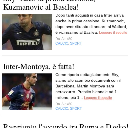
Kuzmanovic al Basilea!
Dopo tanti acquisti in casa Inter arriva
anche la prima cessione: Kuzmanovic,
dopo aver rifiutato di andare al Watford,
è vicinissimo al Basilea.
Leggere il seguito
Da
Alex80
CALCIO
SPORT
,
Inter-Montoya, è fatta!
Come riporta dettagliatamente Sky,
siamo allo scambio documenti con il
Barcellona. Martin Montoya sarà
nerazzurro. Prestito biennale ad 1
milione, più 1...
Leggere il seguito
Da
Alex80
CALCIO
SPORT
,
Raggiunto l'accordo tra Roma e Dzeko