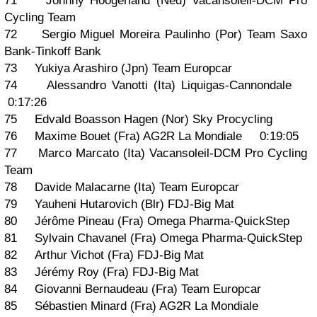
71 Johnny Hoogerland (Ned) Vacansoleil-DCM Pro
Cycling Team
72 Sergio Miguel Moreira Paulinho (Por) Team Saxo
Bank-Tinkoff Bank
73 Yukiya Arashiro (Jpn) Team Europcar
74 Alessandro Vanotti (Ita) Liquigas-Cannondale
0:17:26
75 Edvald Boasson Hagen (Nor) Sky Procycling
76 Maxime Bouet (Fra) AG2R La Mondiale 0:19:05
77 Marco Marcato (Ita) Vacansoleil-DCM Pro Cycling
Team
78 Davide Malacarne (Ita) Team Europcar
79 Yauheni Hutarovich (Blr) FDJ-Big Mat
80 Jérôme Pineau (Fra) Omega Pharma-QuickStep
81 Sylvain Chavanel (Fra) Omega Pharma-QuickStep
82 Arthur Vichot (Fra) FDJ-Big Mat
83 Jérémy Roy (Fra) FDJ-Big Mat
84 Giovanni Bernaudeau (Fra) Team Europcar
85 Sébastien Minard (Fra) AG2R La Mondiale