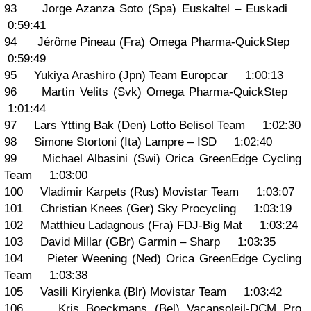
93 Jorge Azanza Soto (Spa) Euskaltel – Euskadi
0:59:41
94 Jérôme Pineau (Fra) Omega Pharma-QuickStep
0:59:49
95 Yukiya Arashiro (Jpn) Team Europcar 1:00:13
96 Martin Velits (Svk) Omega Pharma-QuickStep
1:01:44
97 Lars Ytting Bak (Den) Lotto Belisol Team 1:02:30
98 Simone Stortoni (Ita) Lampre – ISD 1:02:40
99 Michael Albasini (Swi) Orica GreenEdge Cycling
Team 1:03:00
100 Vladimir Karpets (Rus) Movistar Team 1:03:07
101 Christian Knees (Ger) Sky Procycling 1:03:19
102 Matthieu Ladagnous (Fra) FDJ-Big Mat 1:03:24
103 David Millar (GBr) Garmin – Sharp 1:03:35
104 Pieter Weening (Ned) Orica GreenEdge Cycling
Team 1:03:38
105 Vasili Kiryienka (Blr) Movistar Team 1:03:42
106 Kris Boeckmans (Bel) Vacansoleil-DCM Pro