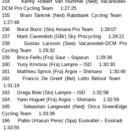
154 Kenny Robert Van Hummel (Ned) Vacansoleil-
DCM Pro Cycling Team 1:27:25
155 Bram Tankink (Ned) Rabobank Cycling Team
1:27:48
156 Borut Bozic (Slo) Astana Pro Team 1:28:07
157 Mark Cavendish (GBr) Sky Procycling 1:29:21
158 Gustav Larsson (Swe) Vacansoleil-DCM Pro
Cycling Team 1:29:32
159 Brice Feillu (Fra) Saur – Sojasun 1:29:36
160 Yuriy Krivtsov (Fra) Lampre – ISD 1:30:30
161 Matthieu Sprick (Fra) Argos – Shimano 1:30:48
162 Francis De Greef (Bel) Lotto Belisol Team
1:31:19
163 Grega Bole (Slo) Lampre – ISD 1:32:58
164 Yann Huguet (Fra) Argos – Shimano 1:32:59
165 Sebastian Langeveld (Ned) Orica GreenEdge
Cycling Team 1:33:39
166 Pablo Urtasun Perez (Spa) Euskaltel – Euskadi
1:33:55