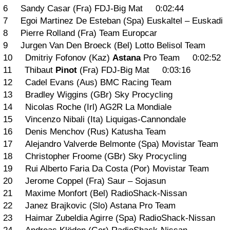
6 Sandy Casar (Fra) FDJ-Big Mat 0:02:44
7 Egoi Martinez De Esteban (Spa) Euskaltel – Euskadi
8 Pierre Rolland (Fra) Team Europcar
9 Jurgen Van Den Broeck (Bel) Lotto Belisol Team
10 Dmitriy Fofonov (Kaz)
Astana
Pro Team 0:02:52
11 Thibaut
Pinot
(Fra) FDJ-Big Mat 0:03:16
12 Cadel Evans (Aus) BMC Racing Team
13 Bradley Wiggins (GBr) Sky Procycling
14 Nicolas Roche (Irl) AG2R La Mondiale
15 Vincenzo Nibali (Ita) Liquigas-Cannondale
16 Denis Menchov (Rus) Katusha Team
17 Alejandro Valverde Belmonte (Spa) Movistar Team
18 Christopher Froome (GBr) Sky Procycling
19 Rui Alberto Faria Da Costa (Por) Movistar Team
20 Jerome Coppel (Fra) Saur – Sojasun
21 Maxime Monfort (Bel) RadioShack-Nissan
22 Janez Brajkovic (Slo) Astana Pro Team
23 Haimar Zubeldia Agirre (Spa) RadioShack-Nissan