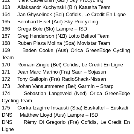
162 Mark Cavendish (GBr) Sky Procycling
163 Aliaksandr Kuchynski (Blr) Katusha Team
164 Jan Ghyselinck (Bel) Cofidis, Le Credit En Ligne
165 Bernhard Eisel (Aut) Sky Procycling
166 Grega Bole (Slo) Lampre – ISD
167 Greg Henderson (NZl) Lotto Belisol Team
168 Ruben Plaza Molina (Spa) Movistar Team
169 Baden Cooke (Aus) Orica GreenEdge Cycling
Team
170 Romain Zingle (Bel) Cofidis, Le Credit En Ligne
171 Jean Marc Marino (Fra) Saur – Sojasun
172 Tony Gallopin (Fra) RadioShack-Nissan
173 Johan Vansummeren (Bel) Garmin – Sharp
174 Sebastian Langeveld (Ned) Orica GreenEdge
Cycling Team
175 Gorka Izagirre Insausti (Spa) Euskaltel – Euskadi
DNS Matthew Lloyd (Aus) Lampre – ISD
DNS Rémy Di Gregorio (Fra) Cofidis, Le Credit En
Ligne