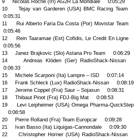
9 Nicolas Roche (Irl) AG2R La Mondiale 0:05:29
10 Tejay van Garderen (USA) BMC Racing Team
0:05:31
11 Rui Alberto Faria Da Costa (Por) Movistar Team
0:05:46
12 Rein Taaramae (Est) Cofidis, Le Credit En Ligne
0:05:56
13 Janez Brajkovic (Slo) Astana Pro Team 0:06:29
14 Andreas Klöden (Ger) RadioShack-Nissan
0:06:33
15 Michele Scarponi (Ita) Lampre – ISD 0:07:14
16 Frank Schleck (Lux) RadioShack-Nissan 0:08:19
17 Jerome Coppel (Fra) Saur – Sojasun 0:08:31
18 Thibaut Pinot (Fra) FDJ-Big Mat 0:08:53
19 Levi Leipheimer (USA) Omega Pharma-QuickStep
0:08:58
20 Pierre Rolland (Fra) Team Europcar 0:09:28
21 Ivan Basso (Ita) Liquigas-Cannondale 0:09:30
22 Christopher Horner (USA) RadioShack-Nissan