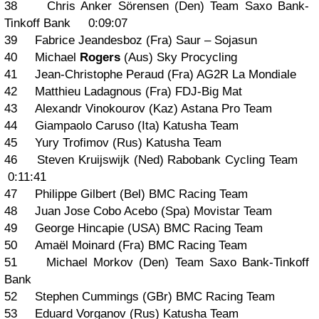
38 Chris Anker Sörensen (Den) Team Saxo Bank-
Tinkoff Bank 0:09:07
39 Fabrice Jeandesboz (Fra) Saur – Sojasun
40 Michael
Rogers
(Aus) Sky Procycling
41 Jean-Christophe Peraud (Fra) AG2R La Mondiale
42 Matthieu Ladagnous (Fra) FDJ-Big Mat
43 Alexandr Vinokourov (Kaz) Astana Pro Team
44 Giampaolo Caruso (Ita) Katusha Team
45 Yury Trofimov (Rus) Katusha Team
46 Steven Kruijswijk (Ned) Rabobank Cycling Team
0:11:41
47 Philippe Gilbert (Bel) BMC Racing Team
48 Juan Jose Cobo Acebo (Spa) Movistar Team
49 George Hincapie (USA) BMC Racing Team
50 Amaël Moinard (Fra) BMC Racing Team
51 Michael Morkov (Den) Team Saxo Bank-Tinkoff
Bank
52 Stephen Cummings (GBr) BMC Racing Team
53 Eduard Vorganov (Rus) Katusha Team