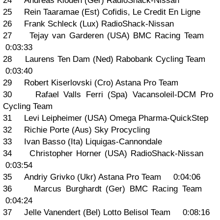
24 Andreas Klöden (Ger) RadioShack-Nissan
25 Rein Taaramae (Est) Cofidis, Le Credit En Ligne
26 Frank Schleck (Lux) RadioShack-Nissan
27 Tejay van Garderen (USA) BMC Racing Team
0:03:33
28 Laurens Ten Dam (Ned) Rabobank Cycling Team
0:03:40
29 Robert Kiserlovski (Cro) Astana Pro Team
30 Rafael Valls Ferri (Spa) Vacansoleil-DCM Pro
Cycling Team
31 Levi Leipheimer (USA) Omega Pharma-QuickStep
32 Richie Porte (Aus) Sky Procycling
33 Ivan Basso (Ita) Liquigas-Cannondale
34 Christopher Horner (USA) RadioShack-Nissan
0:03:54
35 Andriy Grivko (Ukr) Astana Pro Team 0:04:06
36 Marcus Burghardt (Ger) BMC Racing Team
0:04:24
37 Jelle Vanendert (Bel) Lotto Belisol Team 0:08:16