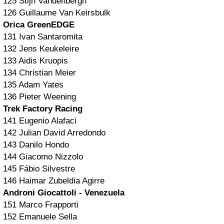
125 Stijn Vandenbergh
126 Guillaume Van Keirsbulk
Orica GreenEDGE
131 Ivan Santaromita
132 Jens Keukeleire
133 Aidis Kruopis
134 Christian Meier
135 Adam Yates
136 Pieter Weening
Trek Factory Racing
141 Eugenio Alafaci
142 Julian David Arredondo
143 Danilo Hondo
144 Giacomo Nizzolo
145 Fábio Silvestre
146 Haimar Zubeldia Agirre
Androni Giocattoli - Venezuela
151 Marco Frapporti
152 Emanuele Sella