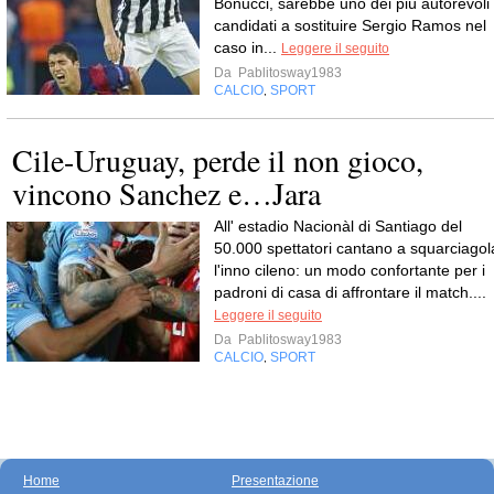
Bonucci, sarebbe uno dei più autorevoli
candidati a sostituire Sergio Ramos nel
caso in...
Leggere il seguito
Da
Pablitosway1983
CALCIO
SPORT
,
Cile-Uruguay, perde il non gioco,
vincono Sanchez e…Jara
All' estadio Nacionàl di Santiago del
50.000 spettatori cantano a squarciagol
l'inno cileno: un modo confortante per i
padroni di casa di affrontare il match....
Leggere il seguito
Da
Pablitosway1983
CALCIO
SPORT
,
Home
Presentazione