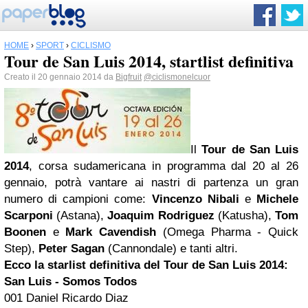
HOME
›
SPORT
›
CICLISMO
Tour de San Luis 2014, startlist definitiva
Creato il 20 gennaio 2014 da
Bigfruit
@ciclismonelcuor
Il
Tour de San Luis
2014
, corsa sudamericana in programma dal 20 al 26
gennaio, potrà vantare ai nastri di partenza un gran
numero di campioni come:
Vincenzo Nibali
e
Michele
Scarponi
(Astana),
Joaquim Rodriguez
(Katusha),
Tom
Boonen
e
Mark Cavendish
(Omega Pharma - Quick
Step),
Peter Sagan
(Cannondale) e tanti altri.
Ecco la starlist definitiva del Tour de San Luis 2014:
San Luis - Somos Todos
001 Daniel Ricardo Diaz