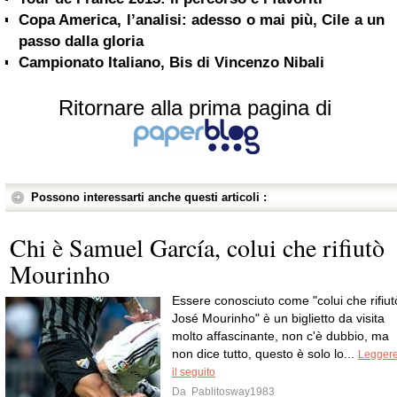
Copa America, l’analisi: adesso o mai più, Cile a un
passo dalla gloria
Campionato Italiano, Bis di Vincenzo Nibali
Ritornare alla prima pagina di
Possono interessarti anche questi articoli :
Chi è Samuel García, colui che rifiutò
Mourinho
Essere conosciuto come "colui che rifiut
José Mourinho" è un biglietto da visita
molto affascinante, non c'è dubbio, ma
non dice tutto, questo è solo lo...
Legger
il seguito
Da
Pablitosway1983