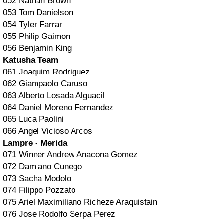
052 Nathan Brown
053 Tom Danielson
054 Tyler Farrar
055 Philip Gaimon
056 Benjamin King
Katusha Team
061 Joaquim Rodriguez
062 Giampaolo Caruso
063 Alberto Losada Alguacil
064 Daniel Moreno Fernandez
065 Luca Paolini
066 Angel Vicioso Arcos
Lampre - Merida
071 Winner Andrew Anacona Gomez
072 Damiano Cunego
073 Sacha Modolo
074 Filippo Pozzato
075 Ariel Maximiliano Richeze Araquistain
076 Jose Rodolfo Serpa Perez