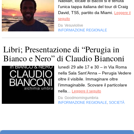
Nabilah, locale di Bacoli si è tenuta
l’unica tappa italiana del tour di Craig
David, TS5, partito da Miami.
Leggere il
seguito
Da
Vesuviolive
INFORMAZIONE REGIONALE
Libri; Presentazione di “Perugia in
Bianco e Nero” di Claudio Bianconi
lunedì 29 alle 17 e 30 – in Via Roma
nella Sala Sant’Anna – Perugia Vedere
oltre il visibile. Immaginare oltre
l’immaginabile. Scovare il particolare
nella...
Leggere il seguito
Da
Goodmorningumbria
INFORMAZIONE REGIONALE
SOCIETÀ
,