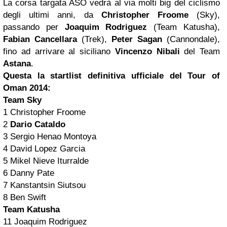
La corsa targata ASO vedrà al via molti big del ciclismo
degli ultimi anni, da
Christopher Froome
(Sky),
passando per
Joaquim Rodriguez
(Team Katusha),
Fabian Cancellara
(Trek),
Peter Sagan
(Cannondale),
fino ad arrivare al siciliano
Vincenzo Nibali
del Team
Astana
.
Questa la startlist definitiva ufficiale del Tour of
Oman 2014:
Team Sky
1 Christopher Froome
2
Dario Cataldo
3 Sergio Henao Montoya
4 David Lopez Garcia
5 Mikel Nieve Iturralde
6 Danny Pate
7 Kanstantsin Siutsou
8 Ben Swift
Team Katusha
11 Joaquim Rodriguez