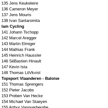
135 Jens Keukeleire
136 Cameron Meyer
137 Jens Mouris
138 Ivan Santaromita
Iam Cycling
141 Johann Tschopp
142 Marcel Aregger
143 Martin Elmiger
144 Mathias Frank
145 Heinrich Haussler
146 SéBastien Hinault
147 Kevin Ista
148 Thomas LöVkvist
Topsport Vlaanderen - Baloise
151 Thomas Sprengers
152 Pieter Jacobs
153 Preben Van Hecke
154 Michael Van Staeyen
155 Arthur Vanoverberghe