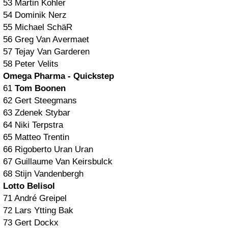
53 Martin Kohler
54 Dominik Nerz
55 Michael SchäR
56 Greg Van Avermaet
57 Tejay Van Garderen
58 Peter Velits
Omega Pharma - Quickstep
61
Tom Boonen
62 Gert Steegmans
63 Zdenek Stybar
64 Niki Terpstra
65 Matteo Trentin
66 Rigoberto Uran Uran
67 Guillaume Van Keirsbulck
68 Stijn Vandenbergh
Lotto Belisol
71 André Greipel
72 Lars Ytting Bak
73 Gert Dockx