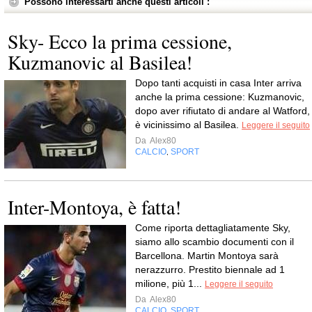
Possono interessarti anche questi articoli :
Sky- Ecco la prima cessione,
Kuzmanovic al Basilea!
Dopo tanti acquisti in casa Inter arriva
anche la prima cessione: Kuzmanovic,
dopo aver rifiutato di andare al Watford,
è vicinissimo al Basilea.
Leggere il seguito
Da
Alex80
CALCIO
SPORT
,
Inter-Montoya, è fatta!
Come riporta dettagliatamente Sky,
siamo allo scambio documenti con il
Barcellona. Martin Montoya sarà
nerazzurro. Prestito biennale ad 1
milione, più 1...
Leggere il seguito
Da
Alex80
CALCIO
SPORT
,