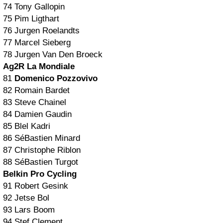
74 Tony Gallopin
75 Pim Ligthart
76 Jurgen Roelandts
77 Marcel Sieberg
78 Jurgen Van Den Broeck
Ag2R La Mondiale
81
Domenico Pozzovivo
82 Romain Bardet
83 Steve Chainel
84 Damien Gaudin
85 Blel Kadri
86 SéBastien Minard
87 Christophe Riblon
88 SéBastien Turgot
Belkin Pro Cycling
91 Robert Gesink
92 Jetse Bol
93 Lars Boom
94 Stef Clement