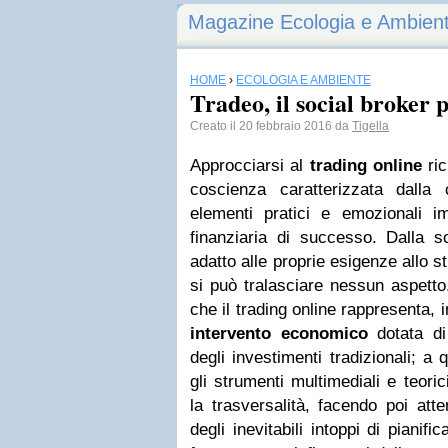
Magazine Ecologia e Ambien
HOME
›
ECOLOGIA E AMBIENTE
Tradeo, il social broker p
Creato il 20 febbraio 2016 da
Tigella
Approcciarsi al
trading online
ric
coscienza caratterizzata dalla 
elementi pratici e emozionali imp
finanziaria di successo. Dalla 
adatto alle proprie esigenze allo st
si può tralasciare nessun aspetto.
che il trading online rappresenta, in
intervento economico
dotata di 
degli investimenti tradizionali; a
gli strumenti multimediali e teori
la trasversalità, facendo poi at
degli inevitabili intoppi di pianif