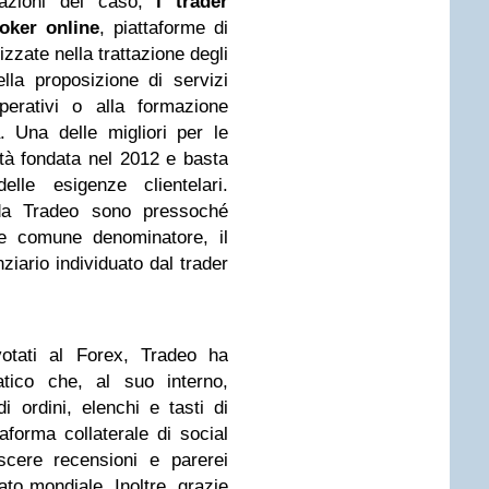
cazioni del caso,
i trader
oker online
, piattaforme di
izzate nella trattazione degli
lla proposizione di servizi
perativi o alla formazione
. Una delle migliori per le
tà fondata nel 2012 e basta
lle esigenze clientelari.
e da Tradeo sono pressoché
me comune denominatore, il
ziario individuato dal trader
votati al Forex, Tradeo ha
atico che, al suo interno,
ordini, elenchi e tasti di
forma collaterale di social
scere recensioni e parerei
ato mondiale. Inoltre, grazie