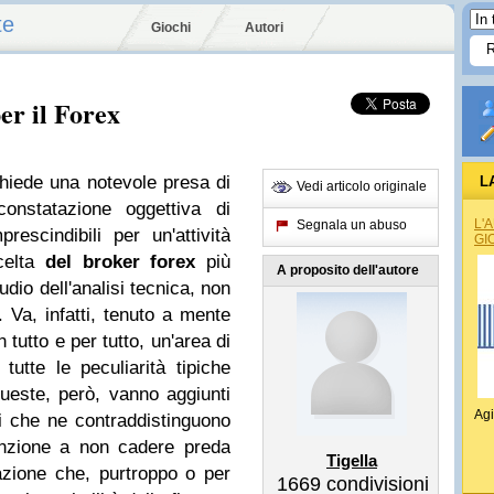
te
Giochi
Autori
er il Forex
hiede una notevole presa di
L
Vedi articolo originale
constatazione oggettiva di
L'
Segnala un abuso
rescindibili per un'attività
GI
scelta
del broker forex
più
A proposito dell'autore
udio dell'analisi tecnica, non
 Va, infatti, tenuto a mente
 tutto e per tutto, un'area di
tutte le peculiarità tipiche
 queste, però, vanno aggiunti
Agi
ci che ne contraddistinguono
tenzione a non cadere preda
Tigella
icazione che, purtroppo o per
1669
condivisioni