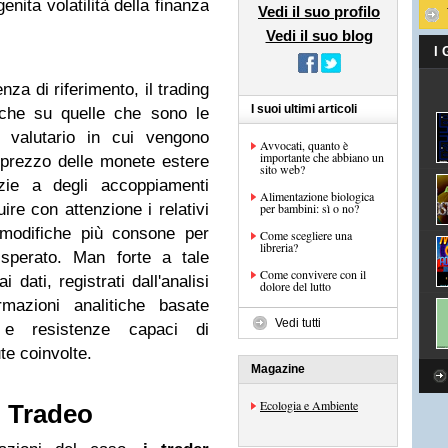
enita volatilità della finanza
Vedi il suo profilo
Vedi il suo blog
I
enza di riferimento, il trading
I suoi ultimi articoli
nche su quelle che sono le
 valutario in cui vengono
Avvocati, quanto è
importante che abbiano un
di prezzo delle monete estere
sito web?
azie a degli accoppiamenti
Alimentazione biologica
uire con attenzione i relativi
per bambini: sì o no?
 modifiche più consone per
Come scegliere una
libreria?
o sperato. Man forte a tale
Come convivere con il
 dati, registrati dall'analisi
dolore del lutto
mazioni analitiche basate
Vedi tutti
ti e resistenze capaci di
te coinvolte.
Magazine
Ecologia e Ambiente
: Tradeo