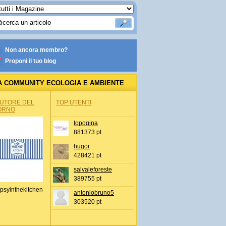
Non ancora membro?
Proponi il tuo blog
A COMMUNITY ECOLOGIA E AMBIENTE
AUTORE DEL
TOP UTENTI
ORNO
topogina
881373 pt
hugor
428421 pt
salvaleforeste
389755 pt
psyinthekitchen
antoniobruno5
303520 pt