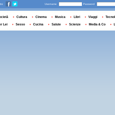
 su
Username
Password
ocietà
Cultura
Cinema
Musica
Libri
Viaggi
Tecnol
er Lei
Sesso
Cucina
Salute
Scienze
Media & Co