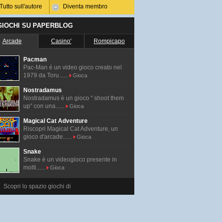
Tutto sull'autore
Diventa membro
 GIOCHI SU PAPERBLOG
Arcade
Casino'
Rompicapo
Pacman
Pac-Man é un video gioco creato nel
1979 da Toru......
Gioca
Nostradamus
Nostradamus è un gioco " shoot them
up" con una......
Gioca
Magical Cat Adventure
Riscopri Magical Cat Adventure, un
gioco d'arcade......
Gioca
Snake
Snake è un videogioco presente in
molti......
Gioca
Scopri lo spazio giochi di