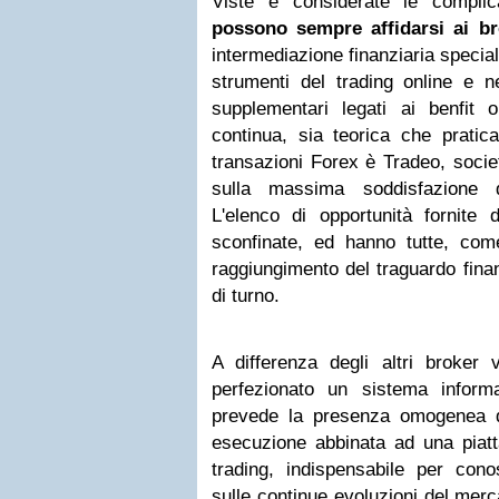
Viste e considerate le compli
possono sempre affidarsi ai br
intermediazione finanziaria special
strumenti del trading online e ne
supplementari legati ai benfit o
continua, sia teorica che pratica
transazioni Forex è Tradeo, socie
sulla massima soddisfazione de
L'elenco di opportunità fornit
sconfinate, ed hanno tutte, co
raggiungimento del traguardo finan
di turno.
A differenza degli altri broker 
perfezionato un sistema inform
prevede la presenza omogenea di 
esecuzione abbinata ad una piatta
trading, indispensabile per cono
sulle continue evoluzioni del merc