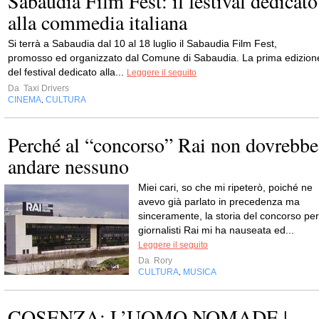
Sabaudia Film Fest: il festival dedicato
alla commedia italiana
Si terrà a Sabaudia dal 10 al 18 luglio il Sabaudia Film Fest,
promosso ed organizzato dal Comune di Sabaudia. La prima edizion
del festival dedicato alla...
Leggere il seguito
Da
Taxi Drivers
CINEMA
CULTURA
,
Perché al “concorso” Rai non dovrebbe
andare nessuno
Miei cari, so che mi ripeterò, poiché ne
avevo già parlato in precedenza ma
sinceramente, la storia del concorso per
giornalisti Rai mi ha nauseata ed...
Leggere il seguito
Da
Rory
CULTURA
MUSICA
,
COSENZA: L’UOMO NOMADE |