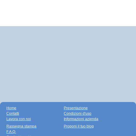
Home
Presentazione
Contatti
Condizioni d'uso
Lavora con noi
Informazioni azienda
Rassegna stampa
Proponi il tuo blog
F.A.Q.