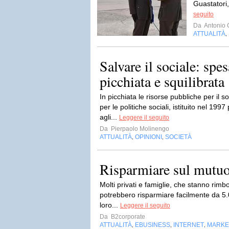
Guastatori
seguito
Da
Antonio 
ATTUALITÀ
,
Salvare il sociale: spe
picchiata e squilibrata
In picchiata le risorse pubbliche per il
per le politiche sociali, istituito nel 1997
agli...
Leggere il seguito
Da
Pierpaolo Molinengo
ATTUALITÀ
OPINIONI
SOCIETÀ
,
,
Risparmiare sul mutuo
Molti privati e famiglie, che stanno rim
potrebbero risparmiare facilmente da 5.
loro...
Leggere il seguito
Da
B2corporate
ATTUALITÀ
EBUSINESS
INTERNET
MARKET
,
,
,