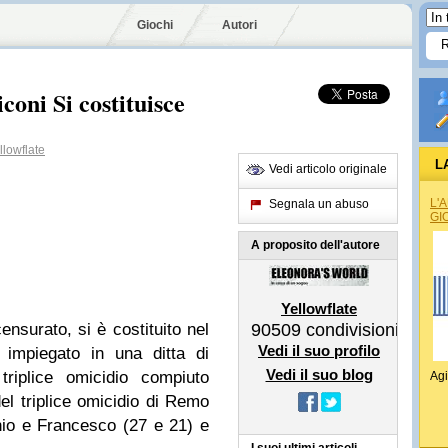
Giochi
Autori
coni Si costituisce
lowflate
L
Vedi articolo originale
L'
Segnala un abuso
GI
A proposito dell'autore
Yellowflate
nsurato, si è costituito nel
90509
condivisioni
Vedi il suo profilo
 impiegato in una ditta di
Vedi il suo blog
triplice omicidio compiuto
Agi
l triplice omicidio di Remo
onio e Francesco (27 e 21) e