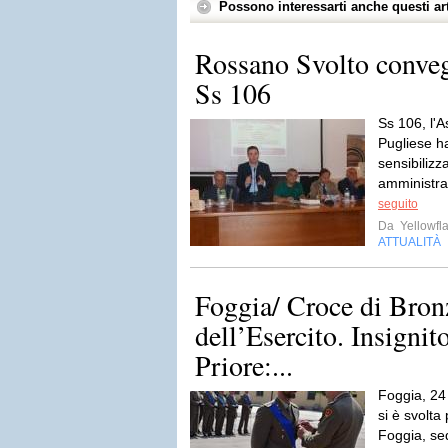
Possono interessarti anche questi art
Rossano Svolto conveg
Ss 106
Ss 106, l'
Pugliese h
sensibilizz
amministrat
seguito
Da
Yellowfla
ATTUALITÀ
Foggia/ Croce di Bron
dell’Esercito. Insignit
Priore:...
Foggia, 24
si è svolta
Foggia, se