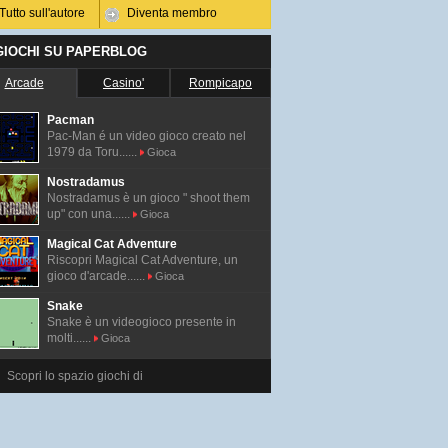
Tutto sull'autore
Diventa membro
 GIOCHI SU PAPERBLOG
Arcade
Casino'
Rompicapo
Pacman
Pac-Man é un video gioco creato nel
1979 da Toru......
Gioca
Nostradamus
Nostradamus è un gioco " shoot them
up" con una......
Gioca
Magical Cat Adventure
Riscopri Magical Cat Adventure, un
gioco d'arcade......
Gioca
Snake
Snake è un videogioco presente in
molti......
Gioca
Scopri lo spazio giochi di