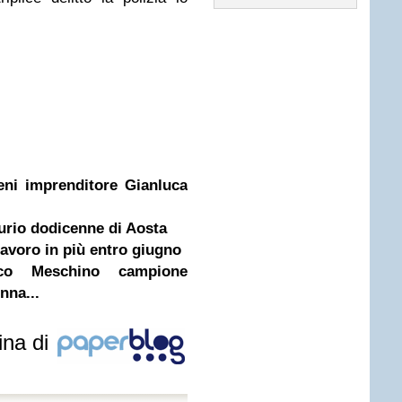
eni imprenditore Gianluca
urio dodicenne di Aosta
avoro in più entro giugno
co Meschino campione
nna...
ina di