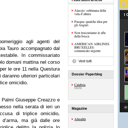
I suoi ultimi articoli
Alassio: settimana della
vela d’altura
I
Pasqua: qualche idea per
gli Auguri
Non trascuriamo le afte
della bocca
meriggio agli agenti del
AMERICAN AIRLINES
BRUXELLES:
ioia Tauro accompagnato dal
comunicato urgente
estabile. In commissariato
Vedi tutti
olo domani mattina nel corso
per le ore 11 nella Questura
Dossier Paperblog
i daranno ulteriori particolari
lice omicidio.
Calabria
Mete
 di Palmi Giuseppe Creazzo e
sso nella serata di ieri un
Magazine
cusa di triplice omicidio,
Attualità
o d’arma, ma già dalle ore
plice delitto la polizia lo