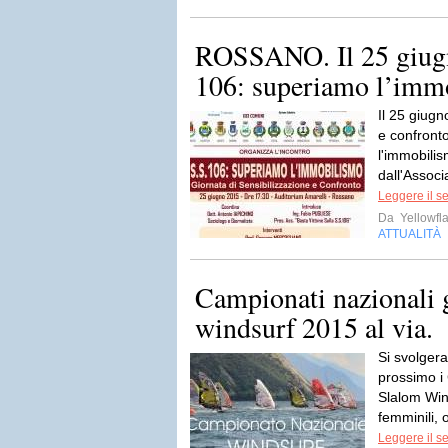
ROSSANO. Il 25 giugn
106: superiamo l’imm
Il 25 giugn
e confront
l'immobilis
dall'Associ
Leggere il s
Da
Yellowfla
ATTUALITÀ
Campionati nazionali 
windsurf 2015 al via.
Si svolger
prossimo i
Slalom Win
femminili, 
Leggere il s