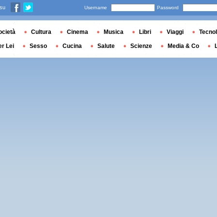
 su
Username
Password
ocietà
Cultura
Cinema
Musica
Libri
Viaggi
Tecnol
er Lei
Sesso
Cucina
Salute
Scienze
Media & Co