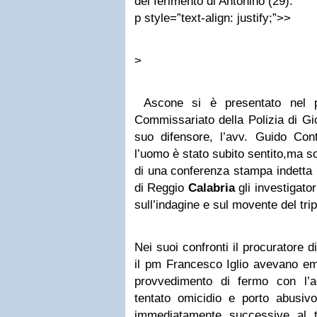
del ferimento di Antonino (29).
p style=”text-align: justify;”>>
>
Ascone si è presentato nel po
Commissariato della Polizia di G
suo difensore, l’avv. Guido Cont
l’uomo è stato subito sentito,ma s
di una conferenza stampa indetta 
di Reggio
Calabria
gli investigator
sull’indagine e sul movente del trip
Nei suoi confronti il procuratore
il pm Francesco Iglio avevano eme
provvedimento di fermo con l’ac
tentato omicidio e porto abusiv
immediatamente successive al tri