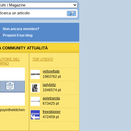
Non ancora membro?
Proponi il tuo blog
A COMMUNITY ATTUALITÀ
AUTORE DEL
TOP UTENTI
ORNO
yellowflate
1983762 pt
ladyblitz
1046574 pt
apietrarota
673425 pt
psyinthekitchen
freeskipper
472459 pt