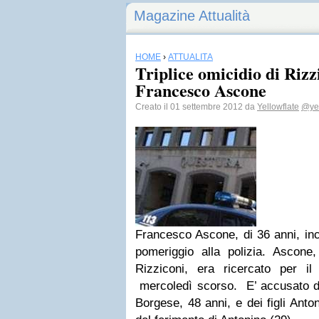
Magazine Attualità
HOME
›
ATTUALITÀ
Triplice omicidio di Rizzi
Francesco Ascone
Creato il 01 settembre 2012 da
Yellowflate
@yel
Francesco Ascone, di 36 anni, ince
pomeriggio alla polizia. Ascone,
Rizziconi, era ricercato per il 
mercoledì scorso. E’ accusato de
Borgese, 48 anni, e dei figli Ant