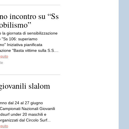
o incontro su “Ss
obilismo”
o la giornata di sensibilizzazione
o "Ss 106: superiamo
mo" Iniziativa pianificata
azione "Basta vittime sulla S.S....
eguito
te
giovanili slalom
anno dal 24 al 27 giugno
 Campionati Nazionali Giovanili
dsurf under 20 maschili e
organizzati dal Circolo Surf...
eguito