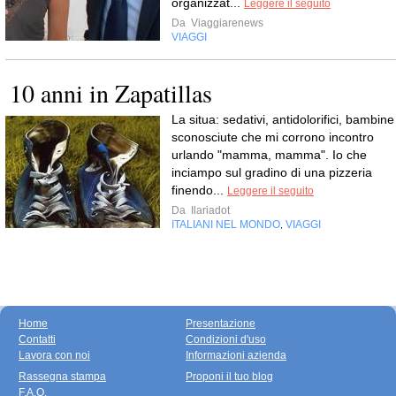
organizzat...
Leggere il seguito
Da
Viaggiarenews
VIAGGI
10 anni in Zapatillas
La situa: sedativi, antidolorifici, bambine
sconosciute che mi corrono incontro
urlando "mamma, mamma". Io che
inciampo sul gradino di una pizzeria
finendo...
Leggere il seguito
Da
Ilariadot
ITALIANI NEL MONDO
VIAGGI
,
Home
Presentazione
Contatti
Condizioni d'uso
Lavora con noi
Informazioni azienda
Rassegna stampa
Proponi il tuo blog
F.A.Q.