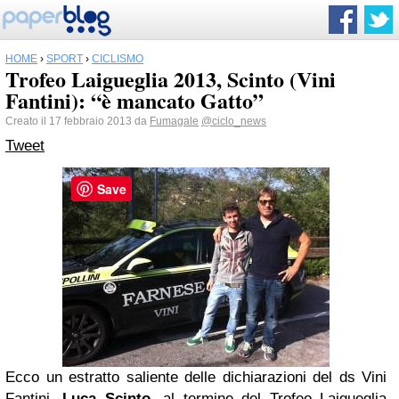
HOME
›
SPORT
›
CICLISMO
Trofeo Laigueglia 2013, Scinto (Vini
Fantini): “è mancato Gatto”
Creato il 17 febbraio 2013 da
Fumagale
@ciclo_news
Tweet
Save
Ecco un estratto saliente delle dichiarazioni del ds Vini
Fantini,
Luca Scinto
, al termine del Trofeo Laigueglia