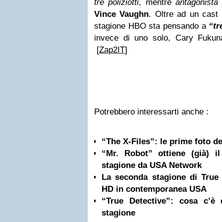
tre poliziotti
, mentre
antagonista 
Vince Vaughn
. Oltre ad un cast
stagione HBO sta pensando a
“tr
invece di uno solo, Cary Fuku
[
Zap2IT
]
Potrebbero interessarti anche :
“The X-Files”: le prime foto de
“Mr. Robot” ottiene (già) i
stagione da USA Network
La seconda stagione di True 
HD in contemporanea USA
“True Detective”: cosa c’è
stagione