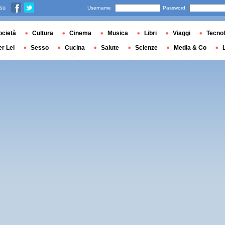
 su
Username
Password
ocietà
Cultura
Cinema
Musica
Libri
Viaggi
Tecnol
er Lei
Sesso
Cucina
Salute
Scienze
Media & Co