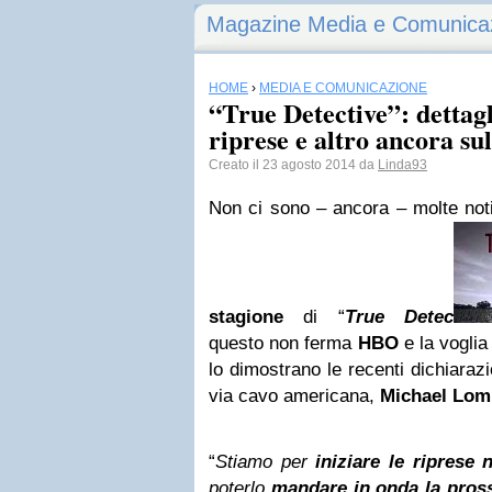
Magazine Media e Comunica
HOME
›
MEDIA E COMUNICAZIONE
“True Detective”: dettagli
riprese e altro ancora sul
Creato il 23 agosto 2014 da
Linda93
Non ci sono – ancora – molte not
stagione
di “
True Detec
questo non ferma
HBO
e la voglia
lo dimostrano le recenti dichiarazi
via cavo americana,
Michael Lom
“
Stiamo per
iniziare le riprese
poterlo
mandare in onda la pros