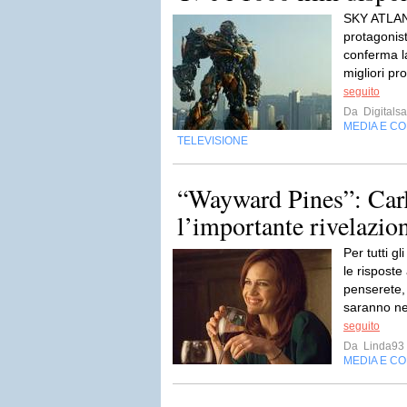
SKY ATLANT
protagonist
conferma l
migliori pro
seguito
Da
Digitalsa
MEDIA E C
TELEVISIONE
“Wayward Pines”: Carl
l’importante rivelazio
Per tutti g
le risposte
penserete,
saranno ne
seguito
Da
Linda93
MEDIA E C