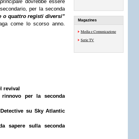
principale
dovrebbe essere
 secondario, per la seconda
e o quattro registi diversi”
Magazines
naga come lo scorso anno.
Media e Comunicazione
Serie TV
l revival
l rinnovo per la seconda
Detective su Sky Atlantic
 da sapere sulla seconda