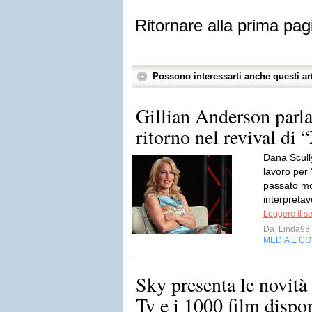
Ritornare alla prima pag
Possono interessarti anche questi art
Gillian Anderson parla
ritorno nel revival di 
Dana Scully
lavoro per 
passato mo
interpretav
Leggere il s
Da
Linda93
MEDIA E C
Sky presenta le novità 
Tv e i 1000 film dispon