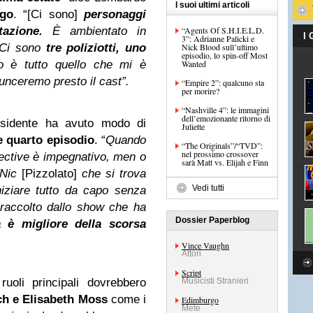
I suoi ultimi articoli
go
. “[Ci sono]
personaggi
tazione.
È ambientato in
“Agents Of S.H.I.E.L.D.
I
3”: Adrianne Palicki e
. Ci sono
tre poliziotti, uno
Nick Blood sull’ultimo
episodio, lo spin-off Most
o è tutto quello che mi è
Wanted
nceremo presto il cast”.
“Empire 2”: qualcuno sta
per morire?
“Nashville 4”: le immagini
dell’emozionante ritorno di
residente ha avuto modo di
Juliette
e quarto episodio
. “
Quando
“The Originals”/“TVD”:
nel prossimo crossover
ctive è impegnativo, men o
sarà Matt vs. Elijah e Finn
 Nic
[Pizzolato]
che si trova
Vedi tutti
iziare tutto da capo senza
raccolto dallo show che ha
Dossier Paperblog
 è migliore della scorsa
Vince Vaughn
Attori
Script
uoli principali dovrebbero
Musicisti Stranieri
sch e Elisabeth Moss
come i
Edimburgo
Mete