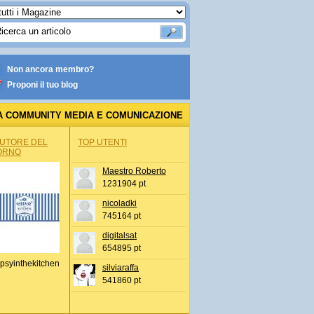
Non ancora membro?
Proponi il tuo blog
A COMMUNITY MEDIA E COMUNICAZIONE
AUTORE DEL
TOP UTENTI
ORNO
Maestro Roberto
1231904 pt
nicoladki
745164 pt
digitalsat
654895 pt
psyinthekitchen
silviaraffa
541860 pt