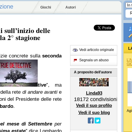
zione
Giochi
Autori
 sull’inizio delle
la 2° stagione
L
Vedi articolo originale
izie concrete sulla
seconda
L'
Segnala un abuso
GI
A proposito dell'autore
tive
”, ma
 della rete
di andare avanti
e
Linda93
oni del Presidente delle rete
18172
condivisioni
Vedi il suo profilo
bardo
.
Agi
Vedi il suo blog
 nel mese di Settembre
per
sima estate
” dice Lombardo