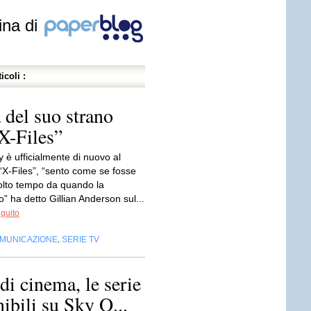
ina di
icoli :
 del suo strano
“X-Files”
 è ufficialmente di nuovo al
“X-Files”, “sento come se fosse
lto tempo da quando la
o” ha detto Gillian Anderson sul...
eguito
OMUNICAZIONE
SERIE TV
,
di cinema, le serie
ibili su Sky O...