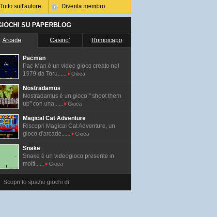
Tutto sull'autore
Diventa membro
 GIOCHI SU PAPERBLOG
Arcade
Casino'
Rompicapo
Pacman
Pac-Man é un video gioco creato nel
1979 da Toru......
Gioca
Nostradamus
Nostradamus è un gioco " shoot them
up" con una......
Gioca
Magical Cat Adventure
Riscopri Magical Cat Adventure, un
gioco d'arcade......
Gioca
Snake
Snake è un videogioco presente in
molti......
Gioca
Scopri lo spazio giochi di