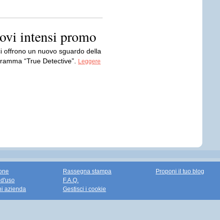
uovi intensi promo
ci offrono un nuovo sguardo della
dramma “True Detective”.
Leggere
one
Rassegna stampa
Proponi il tuo blog
 d'uso
F.A.Q.
ni azienda
Gestisci i cookie