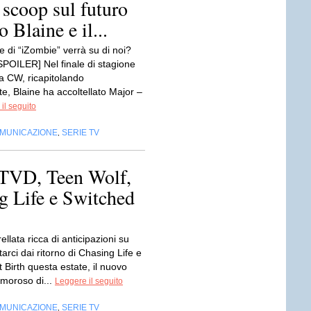
 scoop sul futuro
 Blaine e il...
e di “iZombie” verrà su di noi?
SPOILER] Nel finale di stagione
 CW, ricapitolando
e, Blaine ha accoltellato Major –
il seguito
OMUNICAZIONE
SERIE TV
,
TVD, Teen Wolf,
g Life e Switched
ellata ricca di anticipazioni su
arci dai ritorno di Chasing Life e
 Birth questa estate, il nuovo
amoroso di...
Leggere il seguito
OMUNICAZIONE
SERIE TV
,