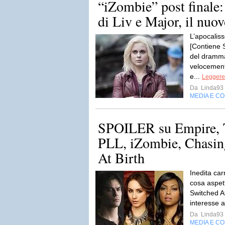
“iZombie” post finale:
di Liv e Major, il nuovo
L’apocaliss
[Contiene 
del dramma
velocement
e...
Leggere 
Da
Linda93
MEDIA E C
SPOILER su Empire, 
PLL, iZombie, Chasin
At Birth
Inedita carr
cosa aspett
Switched At
interesse 
Da
Linda93
MEDIA E C