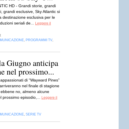
IC HD - Grandi storie, grandi
i, grandi esclusive, Sky Atlantic si
a destinazione esclusiva per le
duzioni seriali de...
Leggere il
t
OMUNICAZIONE
PROGRAMMI TV
,
,
a Giugno anticipa
ne nel prossimo...
li appassionati di “Wayward Pines”
 arriveranno nel finale di stagione
 ebbene no, almeno alcune
l prossimo episodio,...
Leggere il
OMUNICAZIONE
SERIE TV
,