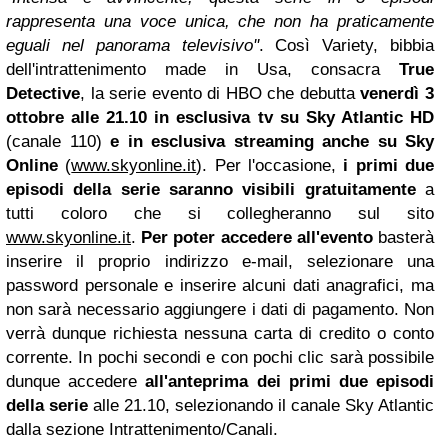
rappresenta una voce unica, che non ha praticamente
eguali nel panorama televisivo''
. Così Variety, bibbia
dell'intrattenimento made in Usa, consacra
True
Detective
, la serie evento di HBO che debutta
venerdì 3
ottobre
alle 21.10 in esclusiva tv su Sky Atlantic HD
(canale 110)
e
in esclusiva streaming anche su Sky
Online
(
www.skyonline.it
). Per l'occasione,
i primi due
episodi della serie
saranno visibili gratuitamente
a
tutti coloro che si collegheranno sul sito
www.skyonline.it
.
Per poter accedere all'evento
basterà
inserire il proprio indirizzo e-mail, selezionare una
password personale e inserire alcuni dati anagrafici, ma
non sarà necessario aggiungere i dati di pagamento. Non
verrà dunque richiesta nessuna carta di credito o conto
corrente. In pochi secondi e con pochi clic sarà possibile
dunque accedere
all'anteprima dei primi due episodi
della serie
alle 21.10, selezionando il canale Sky Atlantic
dalla sezione Intrattenimento/Canali.