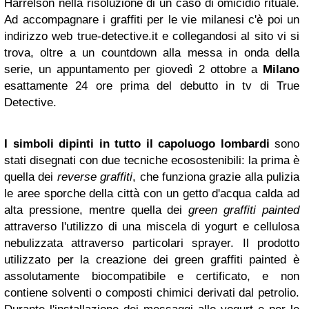
Harrelson nella risoluzione di un caso di omicidio rituale.
Ad accompagnare i graffiti per le vie milanesi c'è poi un
indirizzo web true-detective.it e collegandosi al sito vi si
trova, oltre a un countdown alla messa in onda della
serie, un appuntamento per giovedì 2 ottobre a
Milano
esattamente 24 ore prima del debutto in tv di True
Detective.
I simboli dipinti in tutto il capoluogo lombardi
sono
stati disegnati con due tecniche ecosostenibili: la prima è
quella dei
reverse graffiti
, che funziona grazie alla pulizia
le aree sporche della città con un getto d'acqua calda ad
alta pressione, mentre quella dei
green graffiti painted
attraverso l'utilizzo di una miscela di yogurt e cellulosa
nebulizzata attraverso particolari sprayer. Il prodotto
utilizzato per la creazione dei green graffiti painted è
assolutamente biocompatibile e certificato, e non
contiene solventi o composti chimici derivati dal petrolio.