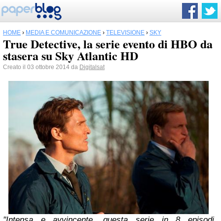
HOME
›
MEDIA E COMUNICAZIONE
›
TELEVISIONE
›
SKY
True Detective, la serie evento di HBO da
stasera su Sky Atlantic HD
Creato il 03 ottobre 2014 da
Digitalsat
''Intensa e avvincente, questa serie in 8 episodi