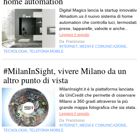
home automation
Digital Magics lancia la startup innovativ
Almadom.us il nuovo sistema di home
automation che controlla luci, termostati
prese, tapparelle, valvole e anche...
Leggere il seguito
Da
Franzrusso
INTERNET
MEDIA E COMUNICAZIONE
,
,
TECNOLOGIA
TELEFONIA MOBILE
,
#MilanInSight, vivere Milano da un
altro punto di vista
MilanInsight.it è la piattaforma lanciata
da UniCredit che permette di osservare
Milano a 360 gradi attraverso la più
grande mappa fotografica che sia stata..
Leggere il seguito
Da
Franzrusso
INTERNET
MEDIA E COMUNICAZIONE
,
,
TECNOLOGIA
TELEFONIA MOBILE
,