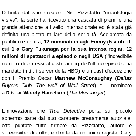
Definita dal suo creatore Nic Pizzolatto "un'antologia
visiva", la serie
ha ricevuto una
cascata di premi e una
grande attenzione a livello internazionale ed è stata già
definita una pietra miliare della serialità. Acclamata da
pubblico e critica,
12 nomination agli Emmy
(
5 vinti
, di
cui 1 a Cary Fukunaga per la sua intensa regia
),
12
milioni di spettatori a episodio negli USA
(l'incredibile
numero di accessi allo streaming dell'ultimo episodio ha
mandato in tilt i server della HBO) e un cast d'eccezione
con il Premio Oscar
Matthew McConaughey
(
Dallas
Buyers Club, The wolf of Wall Street
) e il nominato
all'Oscar
Woody Harrelson
(
The Messanger
).
L'innovazione che
True Detective
porta sul piccolo
schermo parte dal suo carattere prettamente autoriale:
otto puntate tutte firmate da Pizzolatto, autore e
screenwiter di culto, e dirette da un unico regista, Cary