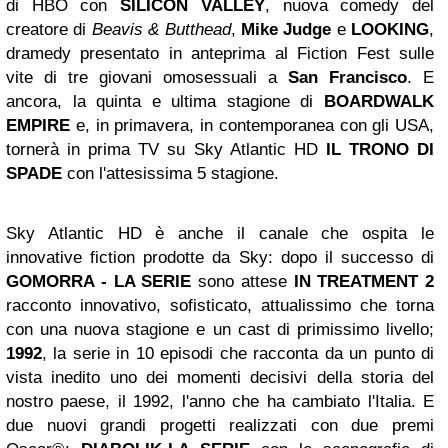
di HBO con
SILICON VALLEY
, nuova comedy del
creatore di
Beavis & Butthead
,
Mike Judge
e
LOOKING
,
dramedy presentato in anteprima al Fiction Fest sulle
vite di tre giovani omosessuali a
San Francisco
. E
ancora, la quinta e ultima stagione di
BOARDWALK
EMPIRE
e, in primavera, in contemporanea con gli USA,
tornerà in prima TV su Sky Atlantic HD
IL TRONO DI
SPADE
con l'attesissima 5 stagione.
Sky Atlantic HD è anche il canale che ospita le
innovative fiction prodotte da Sky: dopo il successo di
GOMORRA - LA SERIE
sono attese
IN TREATMENT
2
racconto innovativo, sofisticato, attualissimo che torna
con una nuova stagione e un cast di primissimo livello;
1992
, la serie in 10 episodi che racconta da un punto di
vista inedito uno dei momenti decisivi della storia del
nostro paese, il 1992, l'anno che ha cambiato l'Italia. E
due nuovi grandi progetti realizzati con due premi