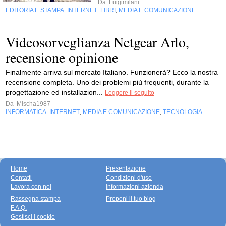
Da
Luigimilani
EDITORIA E STAMPA
INTERNET
LIBRI
MEDIA E COMUNICAZIONE
,
,
,
Videosorveglianza Netgear Arlo,
recensione opinione
Finalmente arriva sul mercato Italiano. Funzionerà? Ecco la nostra
recensione completa. Uno dei problemi più frequenti, durante la
progettazione ed installazion...
Leggere il seguito
Da
Mischa1987
INFORMATICA
INTERNET
MEDIA E COMUNICAZIONE
TECNOLOGIA
,
,
,
Home
Presentazione
Contatti
Condizioni d'uso
Lavora con noi
Informazioni azienda
Rassegna stampa
Proponi il tuo blog
F.A.Q.
Gestisci i cookie