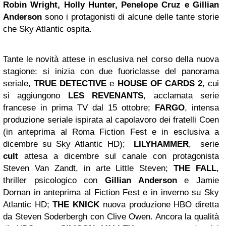
Robin Wright, Holly Hunter,
Penelope Cruz
e Gillian
Anderson
sono i protagonisti di alcune delle tante storie
che Sky Atlantic ospita.
Tante le novità attese in esclusiva nel corso della nuova
stagione: si inizia con due fuoriclasse del panorama
seriale,
TRUE DETECTIVE
e
HOUSE OF CARDS 2
, cui
si aggiungono
LES REVENANTS
, acclamata serie
francese in prima TV dal 15 ottobre;
FARGO
, intensa
produzione seriale ispirata al capolavoro dei fratelli Coen
(in anteprima al Roma Fiction Fest e in esclusiva a
dicembre su Sky Atlantic HD);
LILYHAMMER
, serie
cult
attesa a dicembre sul canale con protagonista
Steven Van Zandt, in arte Little Steven;
THE FALL
,
thriller psicologico con
Gillian Anderson
e Jamie
Dornan in anteprima al Fiction Fest e in inverno su Sky
Atlantic HD;
THE KNICK
nuova produzione HBO diretta
da Steven Soderbergh con Clive Owen. Ancora la qualità