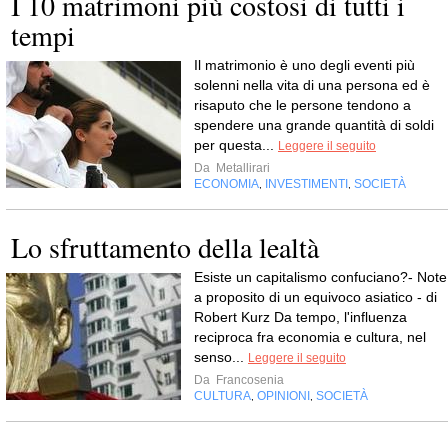
I 10 matrimoni più costosi di tutti i
tempi
Il matrimonio è uno degli eventi più
solenni nella vita di una persona ed è
risaputo che le persone tendono a
spendere una grande quantità di soldi
per questa...
Leggere il seguito
Da
Metallirari
ECONOMIA
INVESTIMENTI
SOCIETÀ
,
,
Lo sfruttamento della lealtà
Esiste un capitalismo confuciano?- Note
a proposito di un equivoco asiatico - di
Robert Kurz Da tempo, l'influenza
reciproca fra economia e cultura, nel
senso...
Leggere il seguito
Da
Francosenia
CULTURA
OPINIONI
SOCIETÀ
,
,