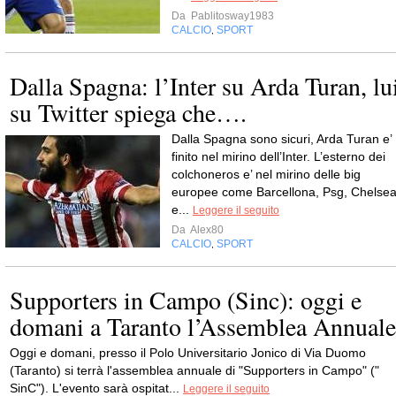
Da
Pablitosway1983
CALCIO
SPORT
,
Dalla Spagna: l’Inter su Arda Turan, lu
su Twitter spiega che….
Dalla Spagna sono sicuri, Arda Turan e’
finito nel mirino dell’Inter. L’esterno dei
colchoneros e’ nel mirino delle big
europee come Barcellona, Psg, Chelse
e...
Leggere il seguito
Da
Alex80
CALCIO
SPORT
,
Supporters in Campo (Sinc): oggi e
domani a Taranto l’Assemblea Annuale
Oggi e domani, presso il Polo Universitario Jonico di Via Duomo
(Taranto) si terrà l'assemblea annuale di "Supporters in Campo" ("
SinC"). L'evento sarà ospitat...
Leggere il seguito