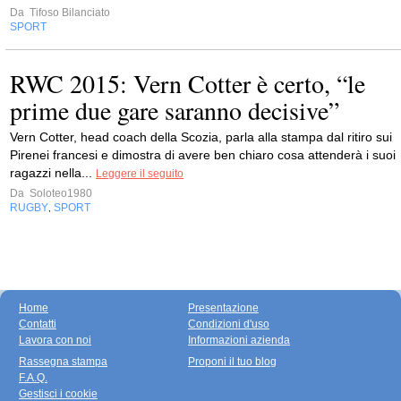
Da
Tifoso Bilanciato
SPORT
RWC 2015: Vern Cotter è certo, “le
prime due gare saranno decisive”
Vern Cotter, head coach della Scozia, parla alla stampa dal ritiro sui
Pirenei francesi e dimostra di avere ben chiaro cosa attenderà i suoi
ragazzi nella...
Leggere il seguito
Da
Soloteo1980
RUGBY
SPORT
,
Home
Presentazione
Contatti
Condizioni d'uso
Lavora con noi
Informazioni azienda
Rassegna stampa
Proponi il tuo blog
F.A.Q.
Gestisci i cookie