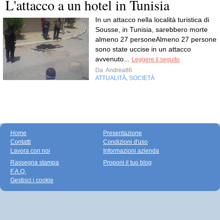
L'attacco a un hotel in Tunisia
In un attacco nella località turistica di
Sousse, in Tunisia, sarebbero morte
almeno 27 personeAlmeno 27 persone
sono state uccise in un attacco
avvenuto...
Leggere il seguito
Da
Andrea86
ATTUALITÀ
SOCIETÀ
,
Home
Presentazione
Contatti
Condizioni d'uso
Lavora con noi
Informazioni azienda
Rassegna stampa
Proponi il tuo blog
F.A.Q.
Gestisci i cookie