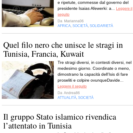
e ripetute, commesse dal governo del
presidente Isaias Afewerki: a...
Leggere il
seguito
Da
Marianna06
AFRICA
SOCIETÀ
SOLIDARIETÀ
,
,
Quel filo nero che unisce le stragi in
Tunisia, Francia, Kuwait
Tre stragi diversi, in contesti diversi, nel
medesimo giorno. Coordinate o meno,
dimostrano la capacità dell’Isis di fare
proseliti e colpire ovunqueDavide...
Leggere il seguito
Da
Andrea86
ATTUALITÀ
SOCIETÀ
,
Il gruppo Stato islamico rivendica
l’attentato in Tunisia