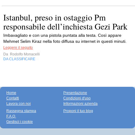
Istanbul, preso in ostaggio Pm
responsabile dell’inchiesta Gezi Park
Imbavagliato e con una pistola puntata alla testa. Così appare
Mehmet Selim Kiraz nella foto diffusa su internet in questi minuti.
Leggere il seguito
Da
Rodolfo Monacelli
DA CLASSIFICARE
Home
Presentazione
Contatti
Condizioni d'uso
Lavora con noi
Informazioni azienda
Rassegna stampa
Proponi il tuo blog
F.A.Q.
Gestisci i cookie