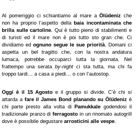
Al pomeriggio ci schiantiamo al mare a
Ölüdeniz
che
non ha proprio l’aspetto della
baia incontaminata che
brilla sulle cartoline
. Qui è tutto pieno di stabilimenti e
di turisti ed il mare non è poi tutto sto gran che. Ci
dividiamo ed
ognuno segue le sue priorità
. Domani ci
aspetta un bel tragitto che, con la nostra andatura
lumaca, potrebbe occuparci tutta la giornata. Nel
frattempo una serata
by-night
ci sta tutta, ma chi fa
troppo tardi… a casa a piedi… o con l’autostop.
Oggi è il 15 Agosto
e il gruppo si divide. C’è chi si
attarda a
fare il James Bond planando su Ölüdeniz
è
chi parte presto alla volta di
Pamukkale
godendosi il
tradizionale pranzo di
ferragosto
in un rinomato autogrill
dove è possibile degustare
arrosticini alle vespe
.