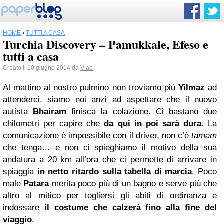
HOME
›
TUTTI A CASA
Turchia Discovery – Pamukkale, Efeso e
tutti a casa
Creato il 10 giugno 2014 da
Vlao
Al mattino al nostro pulmino non troviamo più
Yilmaz
ad
attenderci, siamo noi anzi ad aspettare che il nuovo
autista
Bhairam
finisca la colazione. Ci bastano due
chilometri per capire che
da qui in poi sarà dura
. La
comunicazione è impossibile con il driver, non c’è
tamam
che tenga… e non ci spieghiamo il motivo della sua
andatura a 20 km all’ora che ci permette di arrivare in
spiaggia
in netto ritardo sulla tabella di marcia
. Poco
male
Patara
merita poco più di un bagno e serve più che
altro al mitico per togliersi gli abiti di ordinanza e
indossare
il costume che calzerà fino alla fine del
viaggio
.