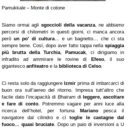
Pamukkale – Monte di cotone
Siamo ormai agli
sgoccioli della vacanza
, ne abbiamo
percorsi di chilometri in questi giorni, ci manca ancora
però
un po’ di cultura
… e un bagnetto… che ci sta
sempre bene. Così, dopo aver fatto tappa nella
spiaggia
più brutta della Turchia
,
Pamucak
, ci dirigiamo in
infradito ad ammirare le rovine di
Efeso
, il suo
gigantesco
anfiteatro
e la
biblioteca di Celso
.
Ci resta solo da raggiungere
Izmir
prima di imbarcarci di
buon ora sull’aereo del ritorno. Impresa tutt’altro che
facile dato l’incapacità di
Bhairam
di
leggere, ascoltare
e fare di conto
. Potremmo vagare per anni luce alla
ricerca dell’hotel, per fortuna
Mariano
pesca il
navigatore dal cilindro e ci
toglie le castagne dal
fuoco… quasi bruciate
. Dopo un paio di inversioni a U