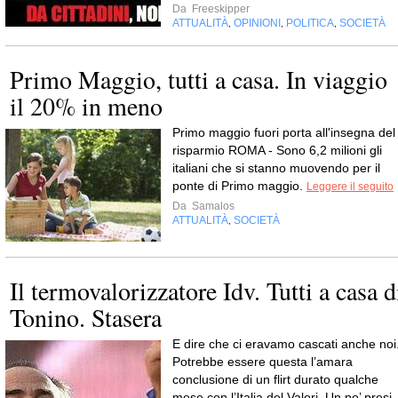
Da
Freeskipper
ATTUALITÀ
OPINIONI
POLITICA
SOCIETÀ
,
,
,
Primo Maggio, tutti a casa. In viaggio
il 20% in meno
Primo maggio fuori porta all'insegna del
risparmio ROMA - Sono 6,2 milioni gli
italiani che si stanno muovendo per il
ponte di Primo maggio.
Leggere il seguito
Da
Samalos
ATTUALITÀ
SOCIETÀ
,
Il termovalorizzatore Idv. Tutti a casa d
Tonino. Stasera
E dire che ci eravamo cascati anche noi
Potrebbe essere questa l’amara
conclusione di un flirt durato qualche
mese con l’Italia del Valori. Un po’ presi