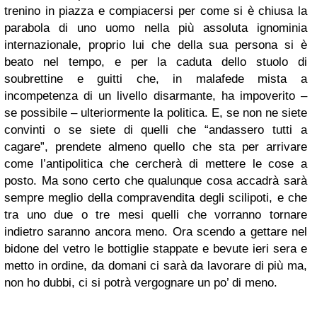
trenino in piazza e compiacersi per come si è chiusa la
parabola di uno uomo nella più assoluta ignominia
internazionale, proprio lui che della sua persona si è
beato nel tempo, e per la caduta dello stuolo di
soubrettine e guitti che, in malafede mista a
incompetenza di un livello disarmante, ha impoverito –
se possibile – ulteriormente la politica. E, se non ne siete
convinti o se siete di quelli che “andassero tutti a
cagare”, prendete almeno quello che sta per arrivare
come l’antipolitica che cercherà di mettere le cose a
posto. Ma sono certo che qualunque cosa accadrà sarà
sempre meglio della compravendita degli scilipoti, e che
tra uno due o tre mesi quelli che vorranno tornare
indietro saranno ancora meno. Ora scendo a gettare nel
bidone del vetro le bottiglie stappate e bevute ieri sera e
metto in ordine, da domani ci sarà da lavorare di più ma,
non ho dubbi, ci si potrà vergognare un po’ di meno.