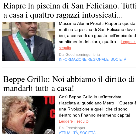
Riapre la piscina di San Feliciano. Tutt
a casa i quattro ragazzi intossicati...
Massimo Alunni Proietti Riaperta questa
mattina la piscina di San Feliciano dove
ieri, a causa di un guasto nell’impianto d
smaltimento del cloro, quattro...
Leggere i
seguito
Da
Goodmorningumbria
INFORMAZIONE REGIONALE
SOCIETÀ
,
Beppe Grillo: Noi abbiamo il diritto di
mandarli tutti a casa!
Così Beppe Grillo in un'intervista
rilasciata al quotidiano Metro : "Questa 
una Rivoluzione e quelli che ci sono
dentro non l`hanno nemmeno capita!
Leggere il seguito
Da
Freeskipper
ATTUALITÀ
SOCIETÀ
,