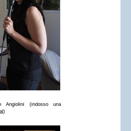
e Angiolini (indosso una
al
)