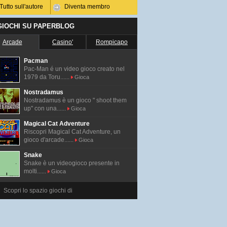
Tutto sull'autore
Diventa membro
 GIOCHI SU PAPERBLOG
Arcade
Casino'
Rompicapo
Pacman
Pac-Man é un video gioco creato nel
1979 da Toru......
Gioca
Nostradamus
Nostradamus è un gioco " shoot them
up" con una......
Gioca
Magical Cat Adventure
Riscopri Magical Cat Adventure, un
gioco d'arcade......
Gioca
Snake
Snake è un videogioco presente in
molti......
Gioca
Scopri lo spazio giochi di