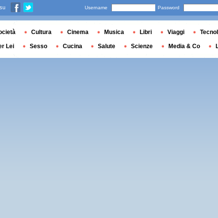
 su
Username
Password
ocietà
Cultura
Cinema
Musica
Libri
Viaggi
Tecnol
er Lei
Sesso
Cucina
Salute
Scienze
Media & Co