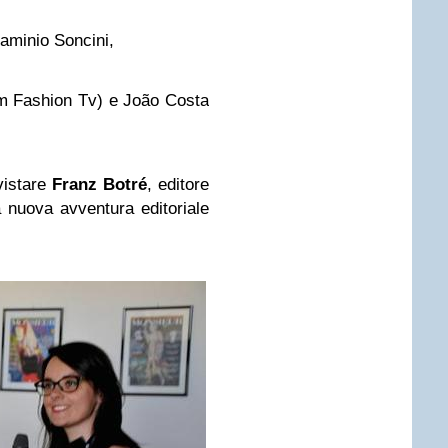
laminio Soncini,
m Fashion Tv) e João Costa
vistare
Franz Botré
, editore
a nuova avventura editoriale