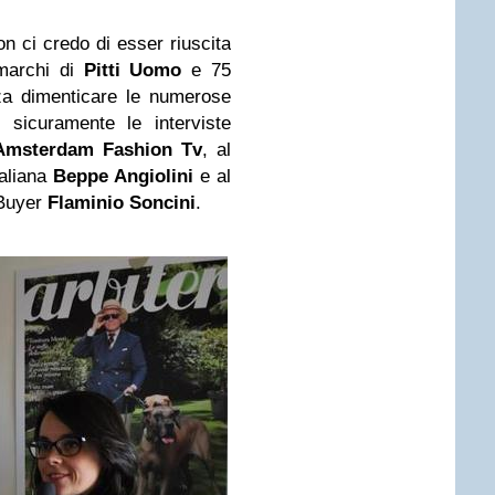
on ci credo di esser riuscita
marchi di
Pitti Uomo
e 75
za dimenticare le numerose
e sicuramente le interviste
Amsterdam
Fashion Tv
, al
taliana
Beppe Angiolini
e al
 Buyer
Flaminio Soncini
.