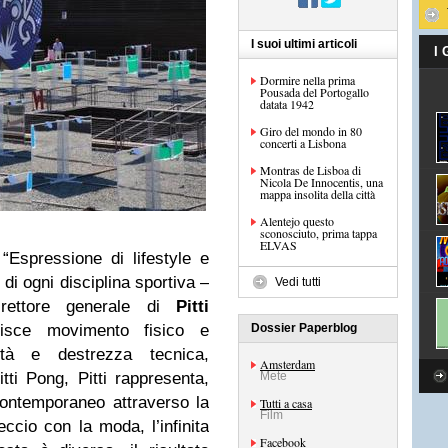
I suoi ultimi articoli
I
Dormire nella prima
Pousada del Portogallo
datata 1942
Giro del mondo in 80
concerti a Lisbona
Montras de Lisboa di
Nicola De Innocentis, una
mappa insolita della città
Alentejo questo
sconosciuto, prima tappa
ELVAS
Espressione di lifestyle e
 di ogni disciplina sportiva –
Vedi tutti
irettore generale di
Pitti
sce movimento fisico e
Dossier Paperblog
ità e destrezza tecnica,
Amsterdam
ti Pong, Pitti rappresenta,
Mete
contemporaneo attraverso la
Tutti a casa
Film
reccio con la moda, l’infinita
Facebook