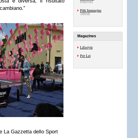
osta è diversa, il risultato
Internet
e cambiano.”
Pitti Immagine
Stilisti
Magazines
Lifestyle
Per Lei
 e La Gazzetta dello Sport