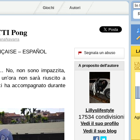
Giochi
Autori
ITTI Pong
anaNavarra
NÇAISE – ESPAÑOL
L
Segnala un abuso
L'
A proposito dell'autore
GI
…. No, non sono impazzita,
 un’ora non sarà riuscito a
he ci ha accompagnato durante
Lillyslifestyle
17534
condivisioni
Agi
Vedi il suo profilo
Vedi il suo blog