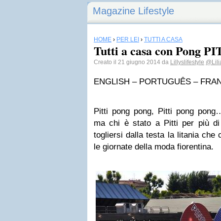
Magazine Lifestyle
HOME
›
PER LEI
›
TUTTI A CASA
Tutti a casa con Pong P
Creato il 21 giugno 2014 da
Lillyslifestyle
@Lili
ENGLISH – PORTUGUÊS – FRA
Pitti pong pong, Pitti pong pong
ma chi è stato a Pitti per più di
togliersi dalla testa la litania c
le giornate della moda fiorentina.