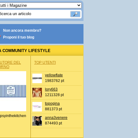
Non ancora membro?
Proponi il tuo blog
A COMMUNITY LIFESTYLE
AUTORE DEL
TOP UTENTI
ORNO
yellowflate
1983762 pt
lory663
1211328 pt
topogina
881373 pt
psyinthekitchen
anna3venere
874493 pt