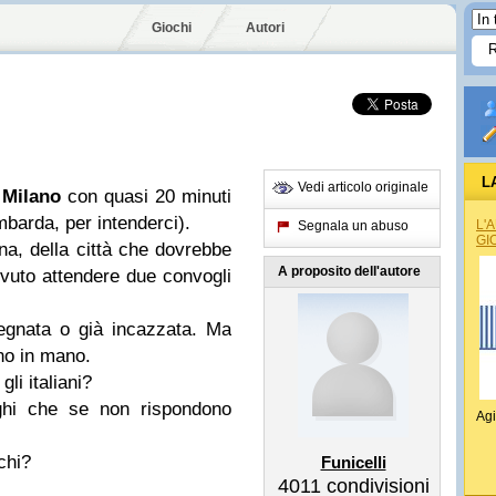
Giochi
Autori
L
Vedi articolo originale
a
Milano
con quasi 20 minuti
ombarda, per intenderci).
L'
Segnala un abuso
GI
na, della città che dovrebbe
A proposito dell'autore
ovuto attendere due convogli
segnata o già incazzata. Ma
no in mano.
i italiani?
ughi che se non rispondono
Agi
chi?
Funicelli
4011
condivisioni