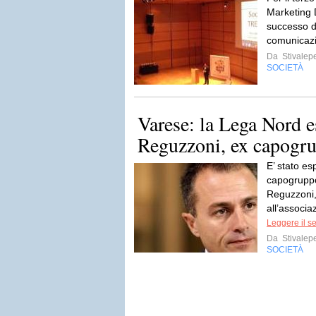
Marketing
successo di
comunicazi
Da
Stivalep
SOCIETÀ
Varese: la Lega Nord 
Reguzzoni, ex capogr
E’ stato es
capogrupp
Reguzzoni,
all’associa
Leggere il s
Da
Stivalep
SOCIETÀ