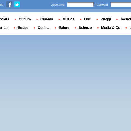
 su
Username
Password
ocietà
Cultura
Cinema
Musica
Libri
Viaggi
Tecnol
er Lei
Sesso
Cucina
Salute
Scienze
Media & Co