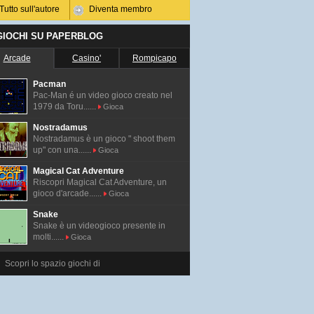
Tutto sull'autore
Diventa membro
 GIOCHI SU PAPERBLOG
Arcade
Casino'
Rompicapo
Pacman
Pac-Man é un video gioco creato nel
1979 da Toru......
Gioca
Nostradamus
Nostradamus è un gioco " shoot them
up" con una......
Gioca
Magical Cat Adventure
Riscopri Magical Cat Adventure, un
gioco d'arcade......
Gioca
Snake
Snake è un videogioco presente in
molti......
Gioca
Scopri lo spazio giochi di