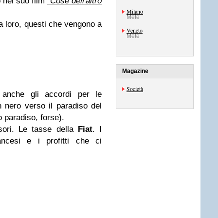
 nel suo film
"Cose dell'altro
Milano
Mete
sa loro, questi che vengono a
Veneto
Mete
Magazine
Società
 anche gli accordi per le
in nero verso il paradiso del
 paradiso, forse).
asori. Le tasse della
Fiat
. I
ancesi e i profitti che ci