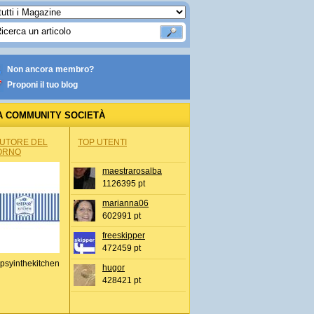
Non ancora membro?
Proponi il tuo blog
A COMMUNITY SOCIETÀ
AUTORE DEL
TOP UTENTI
ORNO
maestrarosalba
1126395 pt
marianna06
602991 pt
freeskipper
472459 pt
psyinthekitchen
hugor
428421 pt