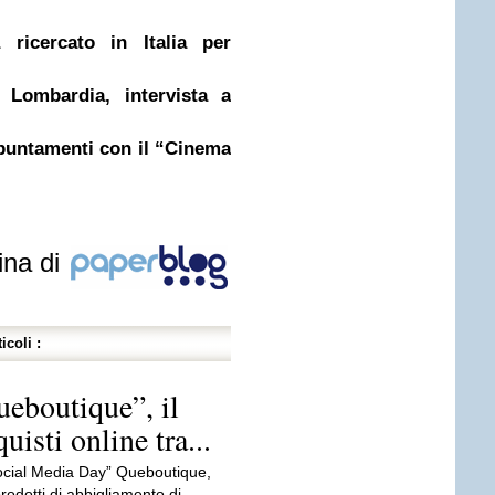
a ricercato in Italia per
 Lombardia, intervista a
ppuntamenti con il “Cinema
ina di
icoli :
ueboutique”, il
isti online tra...
Social Media Day” Queboutique,
odotti di abbigliamento di