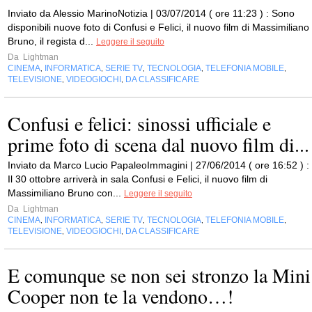
Inviato da Alessio MarinoNotizia | 03/07/2014 ( ore 11:23 ) : Sono
disponibili nuove foto di Confusi e Felici, il nuovo film di Massimiliano
Bruno, il regista d...
Leggere il seguito
Da
Lightman
CINEMA
INFORMATICA
SERIE TV
TECNOLOGIA
TELEFONIA MOBILE
,
,
,
,
,
TELEVISIONE
VIDEOGIOCHI
DA CLASSIFICARE
,
,
Confusi e felici: sinossi ufficiale e
prime foto di scena dal nuovo film di...
Inviato da Marco Lucio PapaleoImmagini | 27/06/2014 ( ore 16:52 ) :
Il 30 ottobre arriverà in sala Confusi e Felici, il nuovo film di
Massimiliano Bruno con...
Leggere il seguito
Da
Lightman
CINEMA
INFORMATICA
SERIE TV
TECNOLOGIA
TELEFONIA MOBILE
,
,
,
,
,
TELEVISIONE
VIDEOGIOCHI
DA CLASSIFICARE
,
,
E comunque se non sei stronzo la Mini
Cooper non te la vendono…!