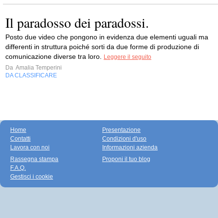
Il paradosso dei paradossi.
Posto due video che pongono in evidenza due elementi uguali ma
differenti in struttura poiché sorti da due forme di produzione di
comunicazione diverse tra loro.
Leggere il seguito
Da
Amalia Temperini
DA CLASSIFICARE
Home
Presentazione
Contatti
Condizioni d'uso
Lavora con noi
Informazioni azienda
Rassegna stampa
Proponi il tuo blog
F.A.Q.
Gestisci i cookie