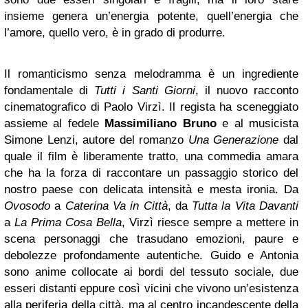
insieme genera un’energia potente, quell’energia che
l’amore, quello vero, è in grado di produrre.
Il romanticismo senza melodramma è un ingrediente
fondamentale di
Tutti i Santi Giorni
, il nuovo racconto
cinematografico di Paolo Virzì. Il regista ha sceneggiato
assieme al fedele
Massimiliano Bruno
e al musicista
Simone Lenzi, autore del romanzo
Una Generazione
dal
quale il film è liberamente tratto, una commedia amara
che ha la forza di raccontare un passaggio storico del
nostro paese con delicata intensità e mesta ironia. Da
Ovosodo
a
Caterina Va in Città
, da
Tutta la Vita Davanti
a
La Prima Cosa Bella
, Virzì riesce sempre a mettere in
scena personaggi che trasudano emozioni, paure e
debolezze profondamente autentiche. Guido e Antonia
sono anime collocate ai bordi del tessuto sociale, due
esseri distanti eppure così vicini che vivono un’esistenza
alla periferia della città, ma al centro incandescente della