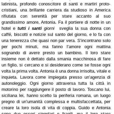
latinista, profondo conoscitore di santi e martiri proto-
cristiani, una brillante carriera da studioso in America
rifiutata con serenità per stare accanto al suo
grandissimo amore, Antonia. Fa il portiere di notte in un
hotel e
tutti i santi
giorni
sveglia la sua donna con
caffé, biscotti e notizie sul santo del giorno, e lo fa con
una tenerezza che quasi non par vera. S’incontrano solo
per pochi minuti, ma fanno l’amore ogni mattina
sognando di avere presto un bambino. Il loro stare
insieme non è dettato dalla smania macchinosa di fare
un figlio, si cercano e si desiderano come se fosse ogni
volta la prima volta. Antonia è una donna irrisolta, vitale e
inquieta. Lavora come impiegata presso un’agenzia di
autonoleggio. Ogni giorno attraversa tutta la città in
motorino per raggiungere il posto di lavoro. Toscano lui,
siciliana lei, hanno scelto la periferia romana, un luogo
pregno di un’umanità complessa e multisfaccettata, per
creare la loro isola di vita di coppia. Guido e Antonia
sono due esseri singolari e fragili, ma il loro stare