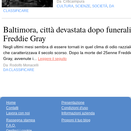
Da
Criticaimpura
CULTURA
SCIENZE
SOCIETÀ
DA
,
,
,
CLASSIFICARE
Baltimora, città devastata dopo funeral
Freddie Gray
Negli ultimi mesi sembra di essere tornati in quel clima di odio razzial
che caratterizzava il secolo scorso. Dopo la morte del 25enne Freddi
Gray, avvenute i...
Leggere il seguito
Da
Rodolfo Monacelli
DA CLASSIFICARE
Home
Presentazione
Contatti
Condizioni d'uso
Lavora con noi
Informazioni azienda
Rassegna stampa
Proponi il tuo blog
F.A.Q.
Gestisci i cookie