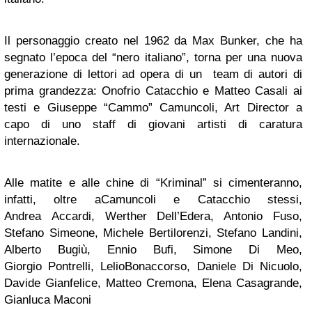
Il personaggio creato nel 1962 da Max Bunker, che ha
segnato l’epoca del “nero italiano”, torna per una nuova
generazione di lettori ad opera di un team di autori di
prima grandezza: Onofrio
Catacchio
e Matteo Casali ai
testi e Giuseppe “
Cammo
”
Camuncoli
, Art
Director
a
capo di uno staff di giovani artisti di caratura
internazionale.
Alle matite e alle chine di “
Kriminal
” si cimenteranno,
infatti, oltre a
Camuncoli
e
Catacchio
stessi,
Andrea
Accardi
, Werther Dell’Edera, Antonio Fuso,
Stefano Simeone, Michele
Bertilorenzi
, Stefano
Landini
,
Alberto
Bugiù
, Ennio
Bufi
, Simone Di
Meo
,
Giorgio
Pontrelli
,
Lelio
Bonaccorso
, Daniele Di
Nicuolo
,
Davide
Gianfelice
, Matteo Cremona, Elena Casagrande,
Gianluca
Maconi