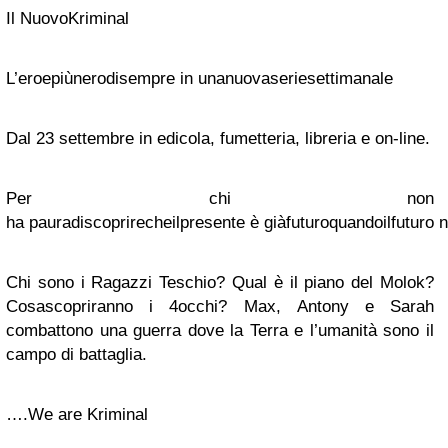
Il
Nuovo
Kriminal
L’eroe
più
nero
di
sempre
in
una
nuova
serie
settimanale
Dal
23
settembre
in
edicola
,
fumetteria
,
libreria
e on-line.
Per chi non
ha
paura
di
scoprire
che
il
presente
è
già
futuro
quando
il
futuro
n
Chi sono i Ragazzi Teschio? Qual è il piano del
Molok
?
Cosa
scopriranno
i 4occhi? Max,
Antony
e Sarah
combattono una guerra dove la Terra e l’umanità sono il
campo di battaglia.
….We
are
Kriminal