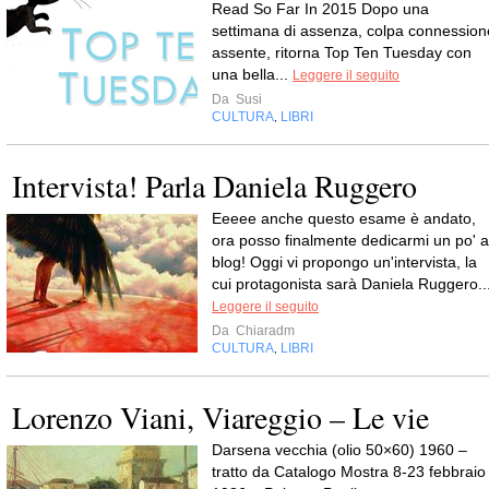
Read So Far In 2015 Dopo una
settimana di assenza, colpa connession
assente, ritorna Top Ten Tuesday con
una bella...
Leggere il seguito
Da
Susi
CULTURA
LIBRI
,
Intervista! Parla Daniela Ruggero
Eeeee anche questo esame è andato,
ora posso finalmente dedicarmi un po' a
blog! Oggi vi propongo un'intervista, la
cui protagonista sarà Daniela Ruggero...
Leggere il seguito
Da
Chiaradm
CULTURA
LIBRI
,
Lorenzo Viani, Viareggio – Le vie
Darsena vecchia (olio 50×60) 1960 –
tratto da Catalogo Mostra 8-23 febbraio