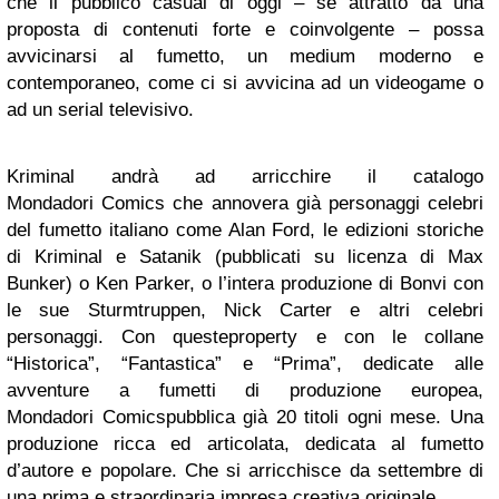
che il pubblico
casual
di oggi – se attratto da una
proposta di contenuti forte e coinvolgente – possa
avvicinarsi al fumetto, un medium moderno e
contemporaneo, come ci si avvicina ad un videogame o
ad un serial televisivo.
Kriminal
andrà ad arricchire il catalogo
Mondadori
Comics
che annovera già personaggi celebri
del fumetto italiano come Alan Ford, le edizioni storiche
di
Kriminal
e
Satanik
(pubblicati su licenza di Max
Bunker) o Ken Parker, o l’intera produzione di Bonvi con
le sue Sturmtruppen, Nick Carter e altri celebri
personaggi. Con queste
propert
y
e con le collane
“
Historica
”, “Fantastica” e “Prima”, dedicate alle
avventure a fumetti di produzione europea,
Mondadori
Comics
pubblica già 20 titoli ogni mese. Una
produzione ricca ed articolata, dedicata al fumetto
d’autore e popolare. Che si arricchisce da settembre di
una prima e straordinaria impresa creativa originale.