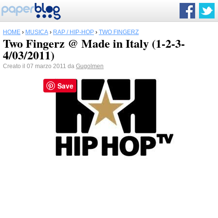
HOME
›
MUSICA
›
RAP / HIP-HOP
›
TWO FINGERZ
Two Fingerz @ Made in Italy (1-2-3-
4/03/2011)
Creato il 07 marzo 2011 da
Gugolmen
Save