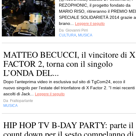
REZOPHONIC, il progetto fondato da
MARIO RISO, ritireranno il PREMIO ME
SPECIALE SOLIDARIETÀ 2014 grazie a
brano...
Leggere il seguito
Da
Giovanni Pirri
CULTURA
MUSICA
,
MATTEO BECUCCI, il vincitore di X
FACTOR 2, torna con il singolo
L’ONDA DEL...
Dopo l’anteprima video in esclusiva sul sito di TgCom24, ecco il
nuovo singolo per l’estate del trionfatore di X Factor 2. “I miei recenti
ascolti di Jack...
Leggere il seguito
Da
Fraltoparlante
MUSICA
HIP HOP TV B-DAY PARTY: parte il
count down per il sesto compelanno di