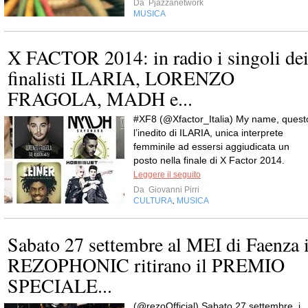
Da
Pjazzanetwork
MUSICA
X FACTOR 2014: in radio i singoli de
finalisti ILARIA, LORENZO
FRAGOLA, MADH e...
#XF8 (@Xfactor_Italia) My name, quest
l’inedito di ILARIA, unica interprete
femminile ad essersi aggiudicata un
posto nella finale di X Factor 2014.
Leggere il seguito
Da
Giovanni Pirri
CULTURA
MUSICA
,
Sabato 27 settembre al MEI di Faenza 
REZOPHONIC ritirano il PREMIO
SPECIALE...
(@rezoOfficial) Sabato 27 settembre, i