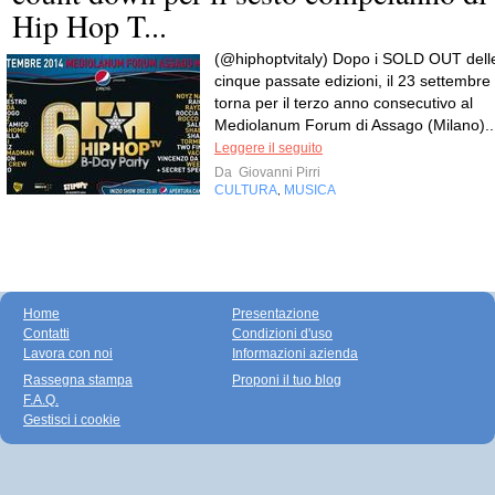
Hip Hop T...
(@hiphoptvitaly) Dopo i SOLD OUT dell
cinque passate edizioni, il 23 settembre
torna per il terzo anno consecutivo al
Mediolanum Forum di Assago (Milano)..
Leggere il seguito
Da
Giovanni Pirri
CULTURA
MUSICA
,
Home
Presentazione
Contatti
Condizioni d'uso
Lavora con noi
Informazioni azienda
Rassegna stampa
Proponi il tuo blog
F.A.Q.
Gestisci i cookie