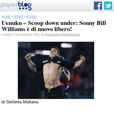
HOME
›
SPORT
›
RUGBY
Uenuku – Scoop down under: Sonny Bill
Williams è di nuovo libero!
Creato il 19 novembre 2011 da
Ilgrillotalpa
@IlGrillotalpa
di Stefania Mattana