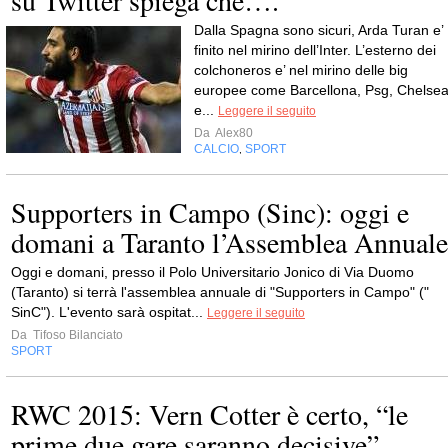
su Twitter spiega che….
Dalla Spagna sono sicuri, Arda Turan e’
finito nel mirino dell’Inter. L’esterno dei
colchoneros e’ nel mirino delle big
europee come Barcellona, Psg, Chelse
e...
Leggere il seguito
Da
Alex80
CALCIO
SPORT
,
Supporters in Campo (Sinc): oggi e
domani a Taranto l’Assemblea Annuale
Oggi e domani, presso il Polo Universitario Jonico di Via Duomo
(Taranto) si terrà l'assemblea annuale di "Supporters in Campo" ("
SinC"). L'evento sarà ospitat...
Leggere il seguito
Da
Tifoso Bilanciato
SPORT
RWC 2015: Vern Cotter è certo, “le
prime due gare saranno decisive”