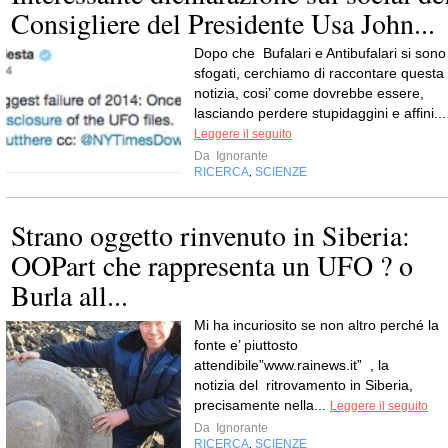
Consigliere del Presidente Usa John...
Dopo che Bufalari e Antibufalari si sono
sfogati, cerchiamo di raccontare questa
notizia, cosi’ come dovrebbe essere,
lasciando perdere stupidaggini e affini...
Leggere il seguito
Da
Ignorante
RICERCA
SCIENZE
,
Strano oggetto rinvenuto in Siberia:
OOPart che rappresenta un UFO ? o
Burla all...
Mi ha incuriosito se non altro perché la
fonte e’ piuttosto
attendibile”www.rainews.it” , la
notizia del ritrovamento in Siberia,
precisamente nella...
Leggere il seguito
Da
Ignorante
RICERCA
SCIENZE
,