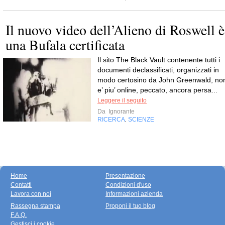
Il nuovo video dell’Alieno di Roswell è
una Bufala certificata
Il sito The Black Vault contenente tutti i
documenti declassificati, organizzati in
modo certosino da John Greenwald, no
e’ piu’ online, peccato, ancora persa...
Leggere il seguito
Da
Ignorante
RICERCA
SCIENZE
,
Home
Presentazione
Contatti
Condizioni d'uso
Lavora con noi
Informazioni azienda
Rassegna stampa
Proponi il tuo blog
F.A.Q.
Gestisci i cookie