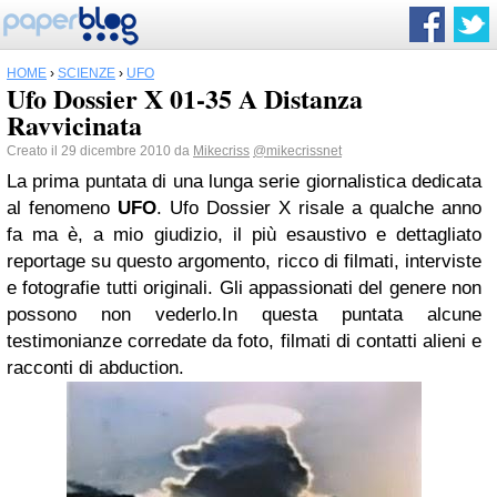
HOME
›
SCIENZE
›
UFO
Ufo Dossier X 01-35 A Distanza
Ravvicinata
Creato il 29 dicembre 2010 da
Mikecriss
@mikecrissnet
La prima puntata di una lunga serie giornalistica dedicata
al fenomeno
UFO
. Ufo Dossier X risale a qualche anno
fa ma è, a mio giudizio, il più esaustivo e dettagliato
reportage su questo argomento, ricco di filmati, interviste
e fotografie tutti originali. Gli appassionati del genere non
possono non vederlo.In questa puntata alcune
testimonianze corredate da foto, filmati di contatti alieni e
racconti di abduction.