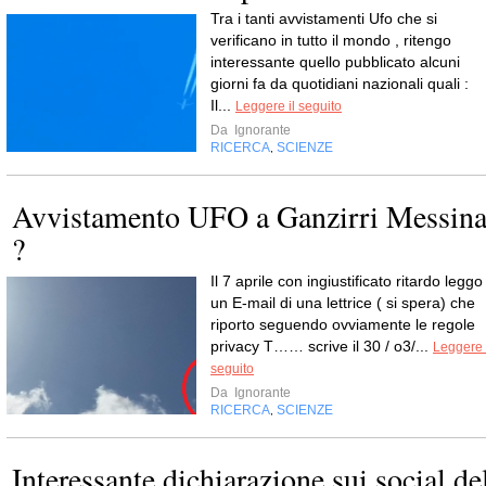
Tra i tanti avvistamenti Ufo che si
verificano in tutto il mondo , ritengo
interessante quello pubblicato alcuni
giorni fa da quotidiani nazionali quali :
Il...
Leggere il seguito
Da
Ignorante
RICERCA
SCIENZE
,
Avvistamento UFO a Ganzirri Messin
?
Il 7 aprile con ingiustificato ritardo leggo
un E-mail di una lettrice ( si spera) che
riporto seguendo ovviamente le regole
privacy T…… scrive il 30 / o3/...
Leggere 
seguito
Da
Ignorante
RICERCA
SCIENZE
,
Interessante dichiarazione sui social de