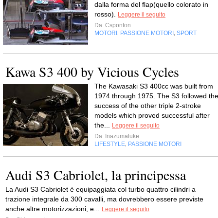
dalla forma del flap(quello colorato in
rosso).
Leggere il seguito
Da
Csponton
MOTORI
PASSIONE MOTORI
SPORT
,
,
Kawa S3 400 by Vicious Cycles
The Kawasaki S3 400cc was built from
1974 through 1975. The S3 followed th
success of the other triple 2-stroke
models which proved successful after
the...
Leggere il seguito
Da
Inazumaluke
LIFESTYLE
PASSIONE MOTORI
,
Audi S3 Cabriolet, la principessa
La Audi S3 Cabriolet è equipaggiata col turbo quattro cilindri a
trazione integrale da 300 cavalli, ma dovrebbero essere previste
anche altre motorizzazioni, e...
Leggere il seguito