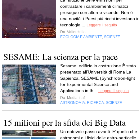
La riduzione delle emissioni per
contrastare i cambiamenti climatici
prosegue con alterne vicende. Non è
una novità: i Paesi più ricchi investono i
tecnologie ...
Leggere il seguito
Da
Valtercirillo
ECOLOGIA E AMBIENTE
SCIENZE
,
SESAME: La scienza per la pace
Sesame: edificio in costruzione È stato
presentato all’Università di Roma La
Sapienza, SESAME (Synchrotron-light
for Experimental Science and
Applications in th...
Leggere il seguito
Da
Media Inaf
ASTRONOMIA
RICERCA
SCIENZE
,
,
15 milioni per la sfida dei Big Data
Un notevole passo avanti. E’ quello che
astronomi e i fisici delle astro-particelle