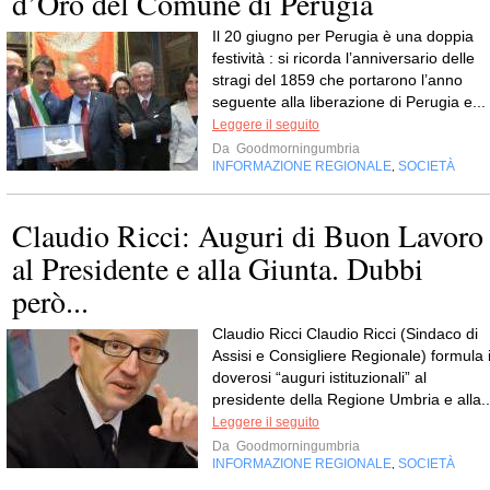
d’Oro del Comune di Perugia
Il 20 giugno per Perugia è una doppia
festività : si ricorda l’anniversario delle
stragi del 1859 che portarono l’anno
seguente alla liberazione di Perugia e...
Leggere il seguito
Da
Goodmorningumbria
INFORMAZIONE REGIONALE
SOCIETÀ
,
Claudio Ricci: Auguri di Buon Lavoro
al Presidente e alla Giunta. Dubbi
però...
Claudio Ricci Claudio Ricci (Sindaco di
Assisi e Consigliere Regionale) formula 
doverosi “auguri istituzionali” al
presidente della Regione Umbria e alla..
Leggere il seguito
Da
Goodmorningumbria
INFORMAZIONE REGIONALE
SOCIETÀ
,