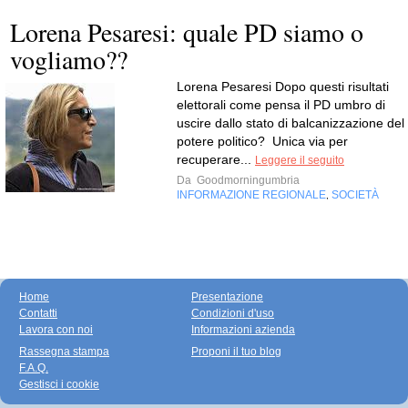
Lorena Pesaresi: quale PD siamo o
vogliamo??
Lorena Pesaresi Dopo questi risultati
elettorali come pensa il PD umbro di
uscire dallo stato di balcanizzazione del
potere politico? Unica via per
recuperare...
Leggere il seguito
Da
Goodmorningumbria
INFORMAZIONE REGIONALE
SOCIETÀ
,
Home
Presentazione
Contatti
Condizioni d'uso
Lavora con noi
Informazioni azienda
Rassegna stampa
Proponi il tuo blog
F.A.Q.
Gestisci i cookie