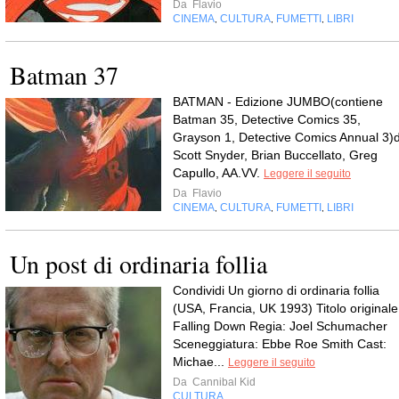
Da
Flavio
CINEMA
CULTURA
FUMETTI
LIBRI
,
,
,
Batman 37
BATMAN - Edizione JUMBO(contiene
Batman 35, Detective Comics 35,
Grayson 1, Detective Comics Annual 3)d
Scott Snyder, Brian Buccellato, Greg
Capullo, AA.VV.
Leggere il seguito
Da
Flavio
CINEMA
CULTURA
FUMETTI
LIBRI
,
,
,
Un post di ordinaria follia
Condividi Un giorno di ordinaria follia
(USA, Francia, UK 1993) Titolo originale
Falling Down Regia: Joel Schumacher
Sceneggiatura: Ebbe Roe Smith Cast:
Michae...
Leggere il seguito
Da
Cannibal Kid
CULTURA