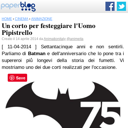
HOME
›
CINEMA
›
ANIMAZIONE
Un corto per festeggiare l'Uomo
Pipistrello
Creato il 14 aprile 2014 da
Animationitaly
@animeita
[ 11-04-2014 ] Settantacinque anni e non sentirli.
Parliamo di
Batman
e dell'anniversario che lo pone tra i
supereroi piů longevi della storia dei fumetti. Vi
mostriamo uno dei due corti realizzati per l'occasione.
Save