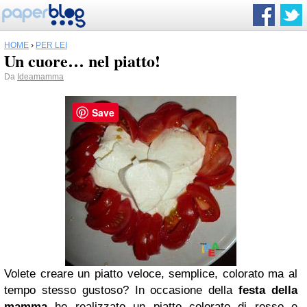
HOME
›
PER LEI
Un cuore… nel piatto!
Da
Ideamamma
Save
Volete creare un piatto veloce, semplice, colorato ma al
tempo stesso gustoso? In occasione della
festa della
mamma
ho realizzato un piatto colorato di rosso e