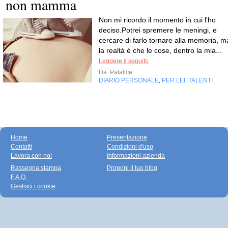
non mamma
Non mi ricordo il momento in cui l'ho
deciso.Potrei spremere le meningi, e
cercare di farlo tornare alla memoria, m
la realtà è che le cose, dentro la mia...
Leggere il seguito
Da
Patalice
DIARIO PERSONALE
PER LEI
TALENTI
,
,
Home
Presentazione
Contatti
Condizioni d'uso
Lavora con noi
Informazioni azienda
Rassegna stampa
Proponi il tuo blog
F.A.Q.
Gestisci i cookie