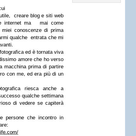
cui
utile, creare blog e siti web
ore internet ma mai come
e miei conoscenze di prima
armi qualche entrata che mi
vanti.
otografica ed è tornata viva
ndissimo amore che ho verso
ia macchina prima di partire
tro con me, ed era più di un
tografica riesca anche a
 successo qualche settimana
rioso di vedere se capiterà
le persone che incontro in
are:
ife.com/