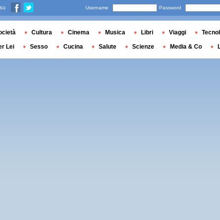
 su
Username
Password
ocietà
Cultura
Cinema
Musica
Libri
Viaggi
Tecnol
er Lei
Sesso
Cucina
Salute
Scienze
Media & Co