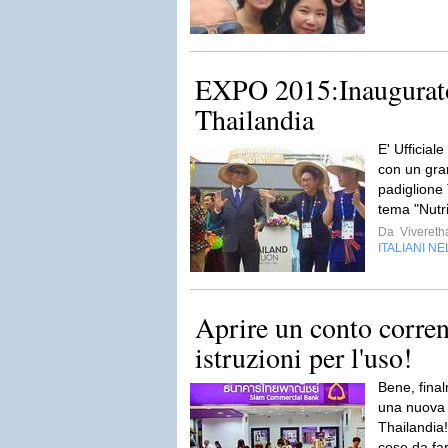
EXPO 2015:Inaugurato
Thailandia
E' Ufficial
con un gra
padiglione 
tema "Nutrir
Da
Vivereth
ITALIANI N
Aprire un conto corren
istruzioni per l'uso!
Bene, final
una nuova 
Thailandia!
cose da far