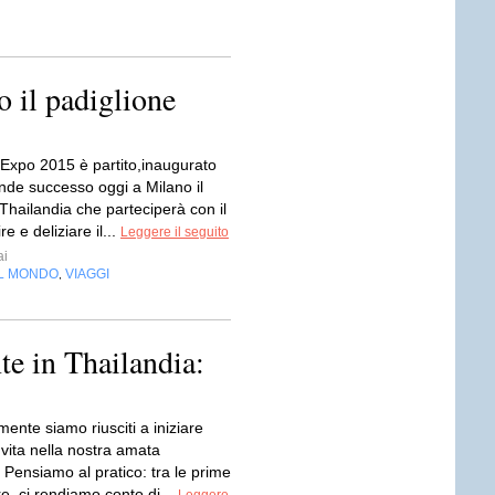
 il padiglione
e Expo 2015 è partito,inaugurato
nde successo oggi a Milano il
Thailandia che parteciperà con il
e e deliziare il...
Leggere il seguito
ai
EL MONDO
VIAGGI
,
te in Thailandia:
mente siamo riusciti a iniziare
vita nella nostra amata
 Pensiamo al pratico: tra le prime
e, ci rendiamo conto di...