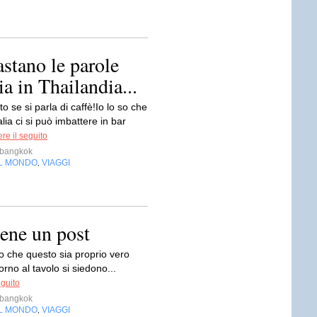
stano le parole
ia in Thailandia...
o se si parla di caffè!Io lo so che
alia ci si può imbattere in bar
re il seguito
abangkok
EL MONDO
VIAGGI
,
bene un post
che questo sia proprio vero
rno al tavolo si siedono...
eguito
abangkok
EL MONDO
VIAGGI
,