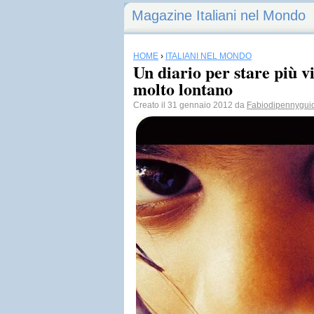
Magazine Italiani nel Mondo
HOME
›
ITALIANI NEL MONDO
Un diario per stare più v
molto lontano
Creato il 31 gennaio 2012 da
Fabiodipennygui