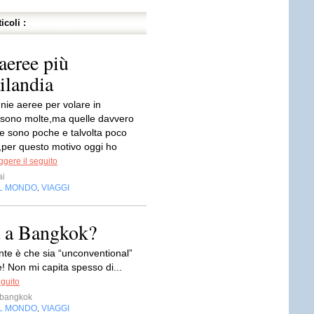
icoli :
aeree più
ilandia
ie aeree per volare in
 sono molte,ma quelle davvero
 sono poche e talvolta poco
,per questo motivo oggi ho
ggere il seguito
ai
EL MONDO
VIAGGI
,
a a Bangkok?
nte è che sia “unconventional”
! Non mi capita spesso di...
eguito
abangkok
EL MONDO
VIAGGI
,