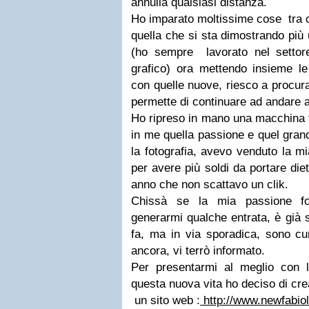
annulla qualsiasi distanza.
Ho imparato moltissime cose tra 
quella che si sta dimostrando più 
(ho sempre lavorato nel sett
grafico) ora mettendo insieme l
con quelle nuove, riesco a procur
permette di continuare ad andare a
Ho ripreso in mano una macchina f
in me quella passione e quel gra
la fotografia, avevo venduto la m
per avere più soldi da portare die
anno che non scattavo un clik.
Chissà se la mia passione fo
generarmi qualche entrata, è già
fa, ma in via sporadica, sono cu
ancora, vi terrò informato.
Per presentarmi al meglio con 
questa nuova vita ho deciso di cre
un sito web :
http://www.newfabiol