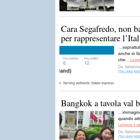
Cara Segafredo, non ba
per rappresentare l’Ital
…soprattutt
anche in It
che...
Legge
Da
Italiano
ITALIANI N
Bangkok a tavola val 
…immagino 
quando atto
Leggere il s
Da
Italiano
ITALIANI N