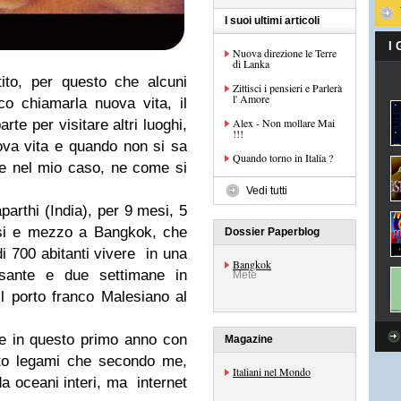
I suoi ultimi articoli
I
Nuova direzione le Terre
di Lanka
ito, per questo che alcuni
Zittisci i pensieri e Parlerà
l' Amore
o chiamarla nuova vita, il
Alex - Non mollare Mai
te per visitare altri luoghi,
!!!
ova vita e quando non si sa
Quando torno in Italia ?
 e nel mio caso, ne come si
Vedi tutti
parthi (India), per 9 mesi, 5
esi e mezzo a Bangkok, che
Dossier Paperblog
i 700 abitanti vivere in una
Bangkok
ssante e due settimane in
Mete
il porto franco Malesiano al
e in questo primo anno con
Magazine
ato legami che secondo me,
Italiani nel Mondo
a oceani interi, ma internet