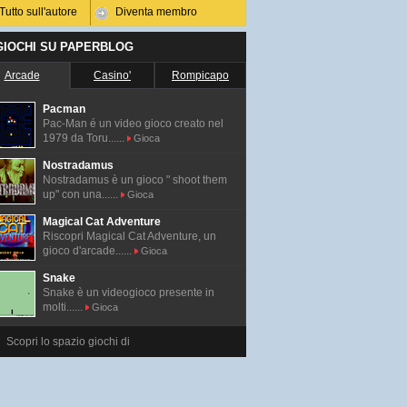
Tutto sull'autore
Diventa membro
 GIOCHI SU PAPERBLOG
Arcade
Casino'
Rompicapo
Pacman
Pac-Man é un video gioco creato nel
1979 da Toru......
Gioca
Nostradamus
Nostradamus è un gioco " shoot them
up" con una......
Gioca
Magical Cat Adventure
Riscopri Magical Cat Adventure, un
gioco d'arcade......
Gioca
Snake
Snake è un videogioco presente in
molti......
Gioca
Scopri lo spazio giochi di