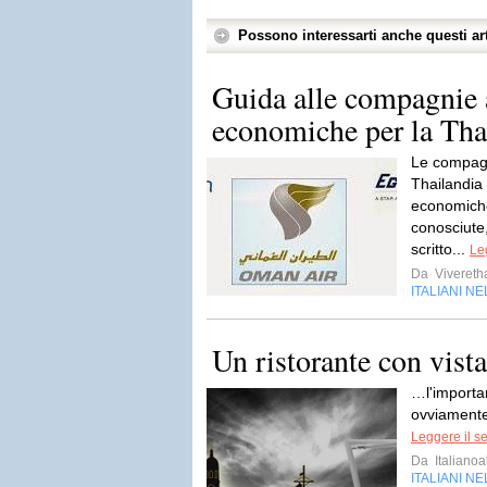
Possono interessarti anche questi art
Guida alle compagnie 
economiche per la Tha
Le compagn
Thailandia
economiche
conosciute
scritto...
Le
Da
Vivereth
ITALIANI N
Un ristorante con vist
…l'importa
ovviamente
Leggere il s
Da
Italiano
ITALIANI N