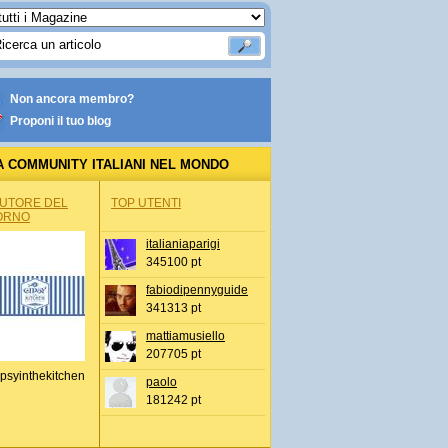
Non ancora membro?
Proponi il tuo blog
A COMMUNITY ITALIANI NEL MONDO
AUTORE DEL
TOP UTENTI
ORNO
italianiaparigi
345100 pt
fabiodipennyguide
341313 pt
mattiamusiello
207705 pt
psyinthekitchen
paolo
181242 pt