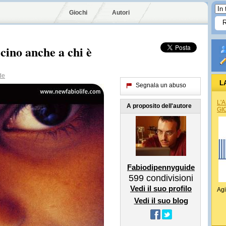
Giochi
Autori
icino anche a chi è
de
L
Segnala un abuso
L'
A proposito dell'autore
GI
Fabiodipennyguide
599
condivisioni
Vedi il suo profilo
Agi
Vedi il suo blog