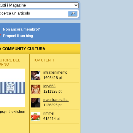
Non ancora membro?
Proponi il tuo blog
A COMMUNITY CULTURA
AUTORE DEL
TOP UTENTI
ORNO
intrattenimento
1608418 pt
lory663
1211328 pt
maestrarosalba
1126395 pt
psyinthekitchen
rimmel
615214 pt