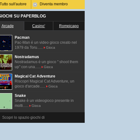
Tutto sull'autore
Diventa membro
 GIOCHI SU PAPERBLOG
Arcade
Casino'
Rompicapo
Pacman
Pac-Man é un video gioco creato nel
1979 da Toru......
Gioca
Nostradamus
Nostradamus è un gioco " shoot them
up" con una......
Gioca
Magical Cat Adventure
Riscopri Magical Cat Adventure, un
gioco d'arcade......
Gioca
Snake
Snake è un videogioco presente in
molti......
Gioca
Scopri lo spazio giochi di