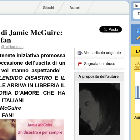
Giochi
Autori
e di Jamie McGuire:
 fan
@miriammas
L
Vedi articolo originale
tenete iniziativa promossa
occasione dell'uscita di un
L'
Segnala un abuso
GI
 voi stanno aspettando!
A proposito dell'autore
LENDIDO DISASTRO
E
IL
LE ARRIVA IN LIBRERIA IL
ORIA D’AMORE CHE HA
ITALIANI
 McGuire
 FAN!
Agi