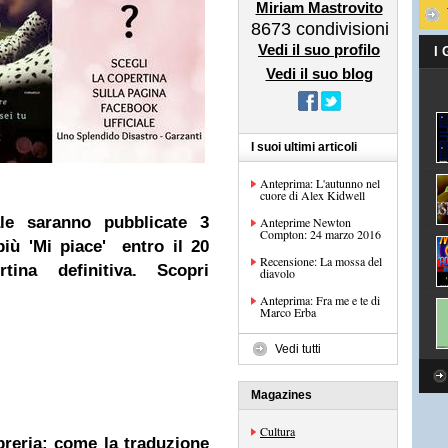
Miriam Mastrovito
8673
condivisioni
Vedi il suo profilo
I
Vedi il suo blog
I suoi ultimi articoli
Anteprima: L'autunno nel
cuore di Alex Kidwell
ale s
aranno pubblicate 3
Anteprime Newton
Compton: 24 marzo 2016
più 'Mi piace'
entro il 20
Recensione: La mossa del
tina definitiva.
Scopri
diavolo
Anteprima: Fra me e te di
Marco Erba
Vedi tutti
Magazines
Cultura
ibreria: come la traduzione