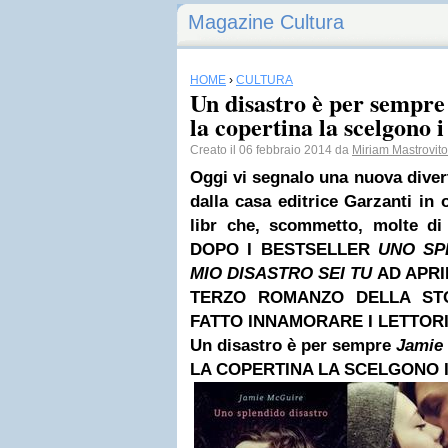
Magazine Cultura
HOME
›
CULTURA
Un disastro è per sempr
la copertina la scelgono i
Creato il 06 febbraio 2014 da
Miriam Mastrovito
Oggi vi segnalo una nuova diver
dalla casa editrice Garzanti in 
libr che, scommetto, molte di
DOPO I BESTSELLER
UNO SP
MIO DISASTRO SEI TU
AD APRI
TERZO ROMANZO
DELLA ST
FATTO INNAMORARE I LETTORI 
Un disastro è per sempre
Jamie
LA COPERTINA LA SCELGONO I