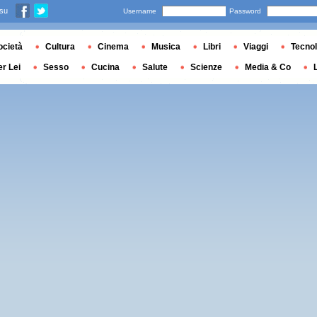
 su
Username
Password
ocietà
Cultura
Cinema
Musica
Libri
Viaggi
Tecnol
er Lei
Sesso
Cucina
Salute
Scienze
Media & Co