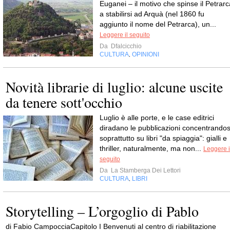
Euganei – il motivo che spinse il Petrarc
a stabilirsi ad Arquà (nel 1860 fu
aggiunto il nome del Petrarca), un...
Leggere il seguito
Da
Dfalcicchio
CULTURA
OPINIONI
,
Novità librarie di luglio: alcune uscite
da tenere sott'occhio
Luglio è alle porte, e le case editrici
diradano le pubblicazioni concentrandos
soprattutto su libri "da spiaggia": gialli e
thriller, naturalmente, ma non...
Leggere i
seguito
Da
La Stamberga Dei Lettori
CULTURA
LIBRI
,
Storytelling – L’orgoglio di Pablo
di Fabio CampocciaCapitolo I Benvenuti al centro di riabilitazione