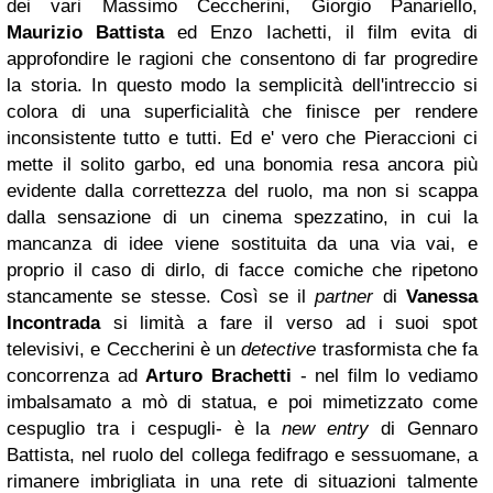
dei vari Massimo Ceccherini, Giorgio Panariello,
Maurizio Battista
ed Enzo Iachetti, il film evita di
approfondire le ragioni che consentono di far progredire
la storia. In questo modo la semplicità dell'intreccio si
colora di una superficialità che finisce per rendere
inconsistente tutto e tutti. Ed e' vero che Pieraccioni ci
mette il solito garbo, ed una bonomia resa ancora più
evidente dalla correttezza del ruolo, ma non si scappa
dalla sensazione di un cinema spezzatino, in cui la
mancanza di idee viene sostituita da una via vai, e
proprio il caso di dirlo, di facce comiche che ripetono
stancamente se stesse. Così se il
partner
di
Vanessa
Incontrada
si limità a fare il verso ad i suoi spot
televisivi, e Ceccherini è un
detective
trasformista che fa
concorrenza ad
Arturo Brachetti
- nel film lo vediamo
imbalsamato a mò di statua, e poi mimetizzato come
cespuglio tra i cespugli- è la
new entry
di Gennaro
Battista, nel ruolo del collega fedifrago e sessuomane, a
rimanere imbrigliata in una rete di situazioni talmente