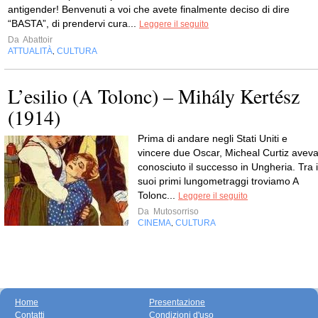
antigender! Benvenuti a voi che avete finalmente deciso di dire
“BASTA”, di prendervi cura...
Leggere il seguito
Da
Abattoir
ATTUALITÀ
CULTURA
,
L’esilio (A Tolonc) – Mihály Kertész
(1914)
Prima di andare negli Stati Uniti e
vincere due Oscar, Micheal Curtiz avev
conosciuto il successo in Ungheria. Tra i
suoi primi lungometraggi troviamo A
Tolonc...
Leggere il seguito
Da
Mutosorriso
CINEMA
CULTURA
,
Home
Presentazione
Contatti
Condizioni d'uso