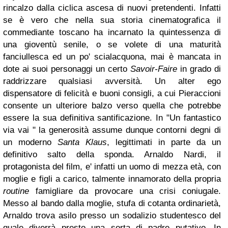
rincalzo dalla ciclica ascesa di nuovi pretendenti. Infatti
se è vero che nella sua storia cinematografica il
commediante toscano ha incarnato la quintessenza di
una gioventù senile, o se volete di una maturità
fanciullesca ed un po' scialacquona, mai è mancata in
dote ai suoi personaggi un certo
Savoir-Faire
in grado di
raddrizzare qualsiasi avversità. Un alter ego
dispensatore di felicità e buoni consigli, a cui Pieraccioni
consente un ulteriore balzo verso quella che potrebbe
essere la sua definitiva santificazione. In "Un fantastico
via vai " la generosità assume dunque contorni degni di
un moderno
Santa Klaus
, legittimati in parte da un
definitivo salto della sponda. Arnaldo Nardi, il
protagonista del film, e' infatti un uomo di mezza età, con
moglie e figli a carico, talmente innamorato della propria
routine
famigliare da provocare una crisi coniugale.
Messo al bando dalla moglie, stufa di cotanta ordinarietà,
Arnaldo trova asilo presso un sodalizio studentesco del
quale diverrà presto una sorta di padre putativo. In