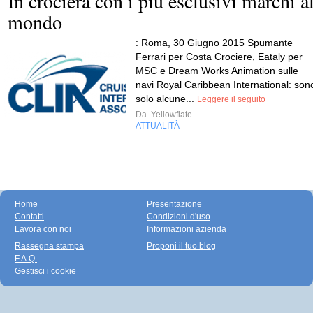
In crociera con i più esclusivi marchi a
mondo
: Roma, 30 Giugno 2015 Spumante
Ferrari per Costa Crociere, Eataly per
MSC e Dream Works Animation sulle
navi Royal Caribbean International: son
solo alcune...
Leggere il seguito
Da
Yellowflate
ATTUALITÀ
Home
Presentazione
Contatti
Condizioni d'uso
Lavora con noi
Informazioni azienda
Rassegna stampa
Proponi il tuo blog
F.A.Q.
Gestisci i cookie