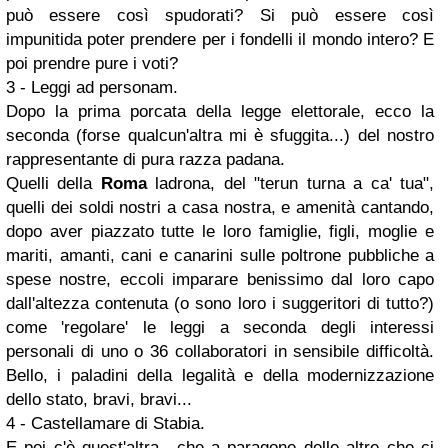
può essere così spudorati? Si può essere così
impunitida poter prendere per i fondelli il mondo intero? E
poi prendre pure i voti?
3 - Leggi ad personam.
Dopo la prima porcata della legge elettorale, ecco la
seconda (forse qualcun'altra mi è sfuggita...) del nostro
rappresentante di pura razza padana.
Quelli della
Roma
ladrona, del "terun turna a ca' tua",
quelli dei soldi nostri a casa nostra, e amenità cantando,
dopo aver piazzato tutte le loro famiglie, figli, moglie e
mariti, amanti, cani e canarini sulle poltrone pubbliche a
spese nostre, eccoli imparare benissimo dal loro capo
dall'altezza contenuta (o sono loro i suggeritori di tutto?)
come 'regolare' le leggi a seconda degli interessi
personali di uno o 36 collaboratori in sensibile difficoltà.
Bello, i paladini della legalità e della modernizzazione
dello stato, bravi, bravi...
4 - Castellamare di Stabia.
E poi c'è quest'altra., che a paragone delle altre che ci