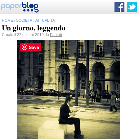
HOME
›
SOCIETÀ
›
ATTUALITÀ
Un giorno, leggendo
Creato il 22 ottobre 2010 da
Paolob
Save