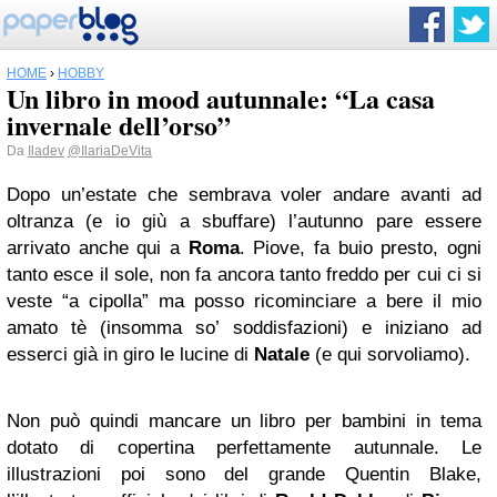
HOME
›
HOBBY
Un libro in mood autunnale: “La casa
invernale dell’orso”
Da
Iladev
@IlariaDeVita
Dopo un’estate che sembrava voler andare avanti ad
oltranza (e io giù a sbuffare) l’autunno pare essere
arrivato anche qui a
Roma
. Piove, fa buio presto, ogni
tanto esce il sole, non fa ancora tanto freddo per cui ci si
veste “a cipolla” ma posso ricominciare a bere il mio
amato tè (insomma so’ soddisfazioni) e iniziano ad
esserci già in giro le lucine di
Natale
(e qui sorvoliamo).
Non può quindi mancare un libro per bambini in tema
dotato di copertina perfettamente autunnale. Le
illustrazioni poi sono del grande Quentin Blake,