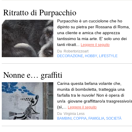
Ritratto di Purpacchio
Purpacchio è un cucciolone che ho
dipinto su pietra per Rossana di Roma,
una cliente e amica che apprezza
tantissimo la mia arte. E' solo uno dei
tanti ritratt...
Leggere il seguito
Da
Robertorizzoart
DECORAZIONE
HOBBY
LIFESTYLE
,
,
Nonne e… graffiti
Carina questa befana volante che,
munita di bomboletta, tratteggia una
farfalla tra le nuvole! Non è opera di
un/a giovane graffittaro/a trasgressivo/
(sì,...
Leggere il seguito
Da
Virginia Less
BAMBINI
COPPIA
FAMIGLIA
SOCIETÀ
,
,
,