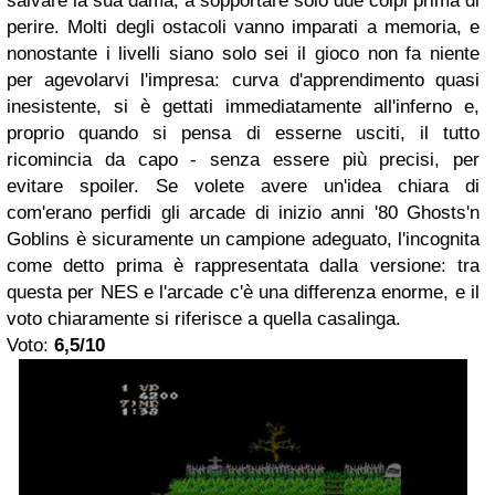
salvare la sua dama, a sopportare solo due colpi prima di
perire. Molti degli ostacoli vanno imparati a memoria, e
nonostante i livelli siano solo sei il gioco non fa niente
per agevolarvi l'impresa: curva d'apprendimento quasi
inesistente, si è gettati immediatamente all'inferno e,
proprio quando si pensa di esserne usciti, il tutto
ricomincia da capo - senza essere più precisi, per
evitare spoiler. Se volete avere un'idea chiara di
com'erano perfidi gli arcade di inizio anni '80 Ghosts'n
Goblins è sicuramente un campione adeguato, l'incognita
come detto prima è rappresentata dalla versione: tra
questa per NES e l'arcade c'è una differenza enorme, e il
voto chiaramente si riferisce a quella casalinga.
Voto:
6,5/10