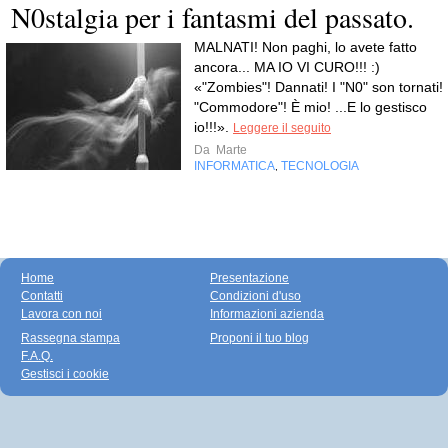
N0stalgia per i fantasmi del passato.
MALNATI! Non paghi, lo avete fatto
ancora... MA IO VI CURO!!! :)
«"Zombies"! Dannati! I "N0" son tornati! I
"Commodore"! È mio! ...E lo gestisco
io!!!».
Leggere il seguito
Da
Marte
INFORMATICA
TECNOLOGIA
,
Home
Presentazione
Contatti
Condizioni d'uso
Lavora con noi
Informazioni azienda
Rassegna stampa
Proponi il tuo blog
F.A.Q.
Gestisci i cookie