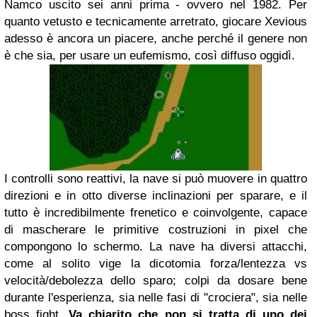
Namco uscito sei anni prima - ovvero nel 1982. Per
quanto vetusto e tecnicamente arretrato, giocare Xevious
adesso è ancora un piacere, anche perché il genere non
è che sia, per usare un eufemismo, così diffuso oggidì.
I controlli sono reattivi, la nave si può muovere in quattro
direzioni e in otto diverse inclinazioni per sparare, e il
tutto è incredibilmente frenetico e coinvolgente, capace
di mascherare le primitive costruzioni in pixel che
compongono lo schermo. La nave ha diversi attacchi,
come al solito vige la dicotomia forza/lentezza vs
velocità/debolezza dello sparo; colpi da dosare bene
durante l'esperienza, sia nelle fasi di "crociera", sia nelle
boss fight.
Va chiarito che non si tratta di uno dei