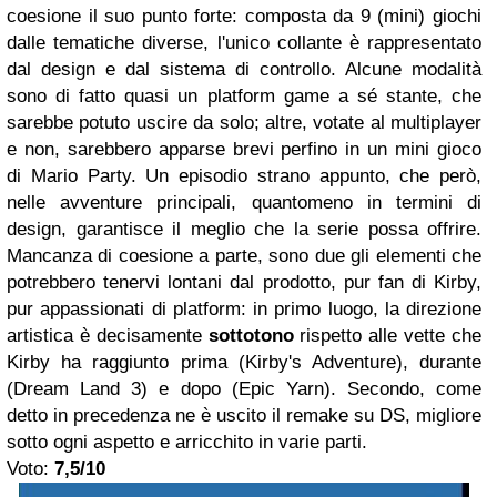
coesione il suo punto forte: composta da 9 (mini) giochi
dalle tematiche diverse, l'unico collante è rappresentato
dal design e dal sistema di controllo. Alcune modalità
sono di fatto quasi un platform game a sé stante, che
sarebbe potuto uscire da solo; altre, votate al multiplayer
e non, sarebbero apparse brevi perfino in un mini gioco
di Mario Party. Un episodio strano appunto, che però,
nelle avventure principali, quantomeno in termini di
design, garantisce il meglio che la serie possa offrire.
Mancanza di coesione a parte, sono due gli elementi che
potrebbero tenervi lontani dal prodotto, pur fan di Kirby,
pur appassionati di platform: in primo luogo, la direzione
artistica è decisamente
sottotono
rispetto alle vette che
Kirby ha raggiunto prima (Kirby's Adventure), durante
(Dream Land 3) e dopo (Epic Yarn). Secondo, come
detto in precedenza ne è uscito il remake su DS, migliore
sotto ogni aspetto e arricchito in varie parti.
Voto:
7,5/10