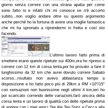
giorno senza correre con una strana apatia per come
sono fatto io e infatti chi mi conosce se n'è accorto
subito...non voglio andare oltre su questo argomento
anche perchè ho la fortuna di avere una moglie fantastica
che mi ha spronato a riprendermi in fretta e così sto
facendo.
L'ultimo lavoro fatto prima di
smettere erano queste ripetute sui 400m,ora ho ripreso a
correre con 12 km di corsa lenta,poi ho provato a fare il
lunghissimo da 32 km che avrei dovuto correre Sabato
scorso...risultato non avevo abbastanza tempo a
disposizione e ho fatto poco più di 29km a RM +10"/15"
con sensazioni non buonissime negli ultimi 4 km,ieri ho
poi scaricato correndo delle variazioni,farò ancora della
corsa lenta e un lavoro di qualità con delle ripetute prima
di andare con i miei amici Ste,Ale,Teo,Sonz e Cecca alla