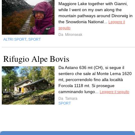
Maggiore Lake together with Gianni,
while I went on my own along the
mountain pathways around Dinorwig in
the Snowdonia National...
Leggere il
seguito
Da
Mironseak
ALTRI SPORT
SPORT
,
Rifugio Alpe Bovis
Da Astano 636 mt (CH), si segue il
sentiero che sale al Monte Lema 1620
mt, percorrendolo fino alla località
Forcola 1118 mt. Si prosegue
camminando lungo...
Leggere il seguito
Da
Tamara
SPORT