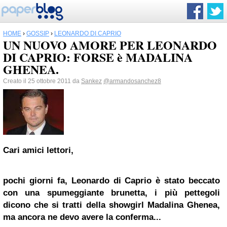
HOME
›
GOSSIP
›
LEONARDO DI CAPRIO
UN NUOVO AMORE PER LEONARDO
DI CAPRIO: FORSE è MADALINA
GHENEA.
Creato il 25 ottobre 2011 da
Sankez
@armandosanchez8
Cari amici lettori,
pochi giorni fa,
Leonardo di Caprio
è stato beccato
con una spumeggiante brunetta, i più pettegoli
dicono che si tratti della showgirl Madalina Ghenea,
ma ancora ne devo avere la conferma...