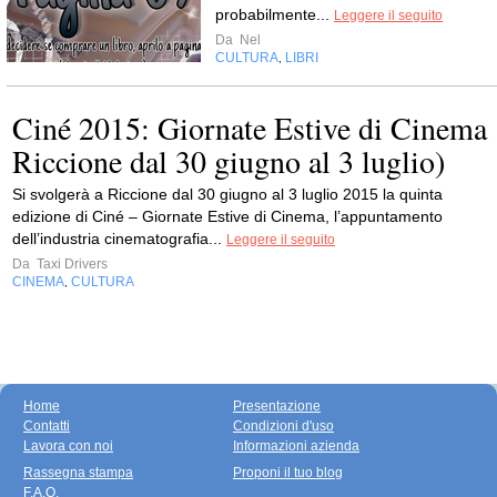
probabilmente...
Leggere il seguito
Da
Nel
CULTURA
LIBRI
,
Ciné 2015: Giornate Estive di Cinema
Riccione dal 30 giugno al 3 luglio)
Si svolgerà a Riccione dal 30 giugno al 3 luglio 2015 la quinta
edizione di Ciné – Giornate Estive di Cinema, l’appuntamento
dell’industria cinematografia...
Leggere il seguito
Da
Taxi Drivers
CINEMA
CULTURA
,
Home
Presentazione
Contatti
Condizioni d'uso
Lavora con noi
Informazioni azienda
Rassegna stampa
Proponi il tuo blog
F.A.Q.