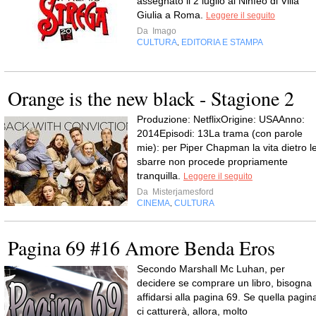
assegnato il 2 luglio al Ninfeo di Villa
Giulia a Roma.
Leggere il seguito
Da
Imago
CULTURA
EDITORIA E STAMPA
,
Orange is the new black - Stagione 2
Produzione: NetflixOrigine: USAAnno:
2014Episodi: 13La trama (con parole
mie): per Piper Chapman la vita dietro l
sbarre non procede propriamente
tranquilla.
Leggere il seguito
Da
Misterjamesford
CINEMA
CULTURA
,
Pagina 69 #16 Amore Benda Eros
Secondo Marshall Mc Luhan, per
decidere se comprare un libro, bisogna
affidarsi alla pagina 69. Se quella pagin
ci catturerà, allora, molto