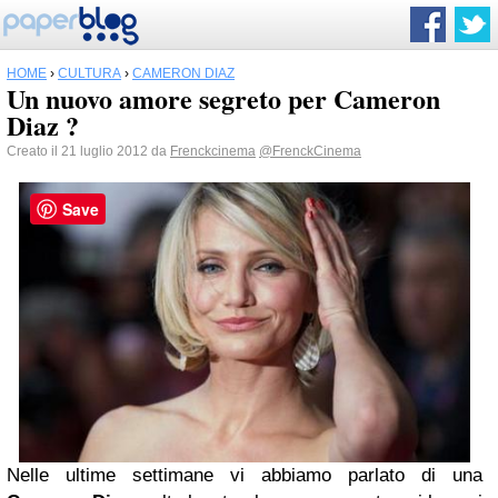
HOME
›
CULTURA
›
CAMERON DIAZ
Un nuovo amore segreto per Cameron
Diaz ?
Creato il 21 luglio 2012 da
Frenckcinema
@FrenckCinema
Save
Nelle ultime settimane vi abbiamo parlato di una