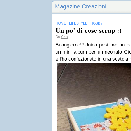
Magazine Creazioni
HOME
›
LIFESTYLE
›
HOBBY
Un po' di cose scrap :)
Da
Cria
Buongiorno!!!Unico post per un po'
un mini album per un neonato Giov
e l'ho confezionato in una scatola r