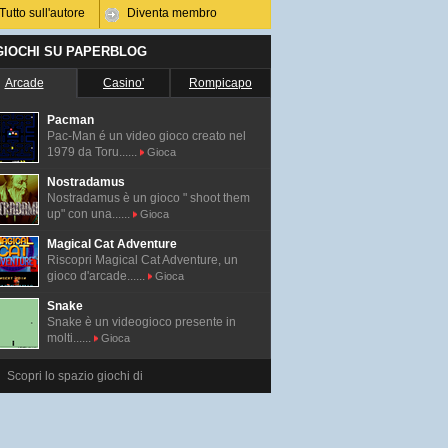
Tutto sull'autore
Diventa membro
 GIOCHI SU PAPERBLOG
Arcade
Casino'
Rompicapo
Pacman
Pac-Man é un video gioco creato nel
1979 da Toru......
Gioca
Nostradamus
Nostradamus è un gioco " shoot them
up" con una......
Gioca
Magical Cat Adventure
Riscopri Magical Cat Adventure, un
gioco d'arcade......
Gioca
Snake
Snake è un videogioco presente in
molti......
Gioca
Scopri lo spazio giochi di