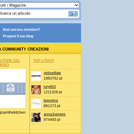
Non ancora membro?
Proponi il tuo blog
A COMMUNITY CREAZIONI
AUTORE DEL
TOP UTENTI
ORNO
yellowflate
1983762 pt
lory663
1211328 pt
topogina
881373 pt
psyinthekitchen
anna3venere
874493 pt