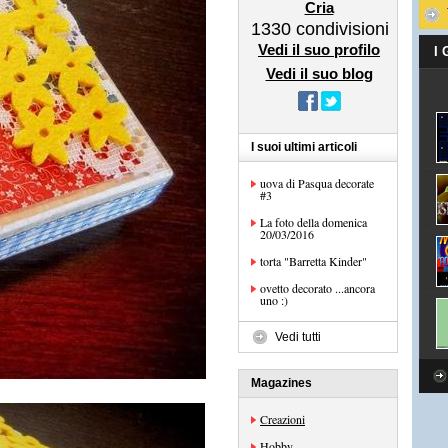
Cria
1330
condivisioni
Vedi il suo profilo
I
Vedi il suo blog
I suoi ultimi articoli
uova di Pasqua decorate
#3
La foto della domenica
20/03/2016
torta "Barretta Kinder"
ovetto decorato ...ancora
uno :)
Vedi tutti
Magazines
Creazioni
Hobby