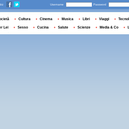
 su
Username
Password
ocietà
Cultura
Cinema
Musica
Libri
Viaggi
Tecnol
er Lei
Sesso
Cucina
Salute
Scienze
Media & Co