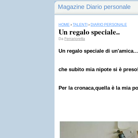
Magazine Diario personale
HOME
›
TALENTI
›
DIARIO PERSONALE
Un regalo speciale..
Da
Ferrarioretta
Un regalo speciale di un'amica...
che subito mia nipote si è preso
Per la cronaca,quella è la mia pos