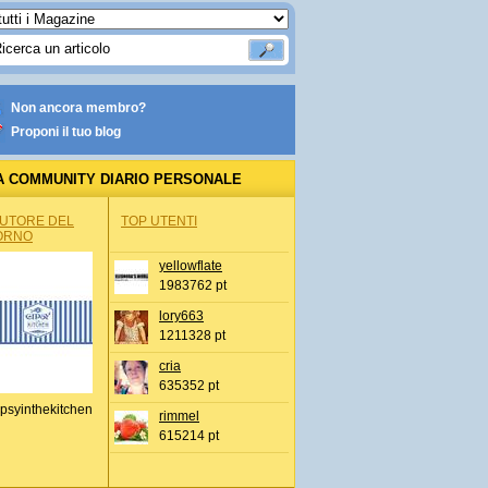
Non ancora membro?
Proponi il tuo blog
A COMMUNITY DIARIO PERSONALE
AUTORE DEL
TOP UTENTI
ORNO
yellowflate
1983762 pt
lory663
1211328 pt
cria
635352 pt
psyinthekitchen
rimmel
615214 pt