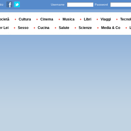
 su
Username
Password
ocietà
Cultura
Cinema
Musica
Libri
Viaggi
Tecnol
er Lei
Sesso
Cucina
Salute
Scienze
Media & Co