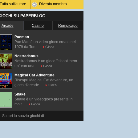
Tutto sull'autore
Diventa membro
 GIOCHI SU PAPERBLOG
Arcade
Casino'
Rompicapo
Pacman
Pac-Man é un video gioco creato nel
1979 da Toru......
Gioca
Nostradamus
Nostradamus è un gioco " shoot them
up" con una......
Gioca
Magical Cat Adventure
Riscopri Magical Cat Adventure, un
gioco d'arcade......
Gioca
Snake
Snake è un videogioco presente in
molti......
Gioca
Scopri lo spazio giochi di