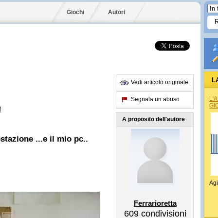
Giochi
Autori
L
Vedi articolo originale
L'
Segnala un abuso
GI
!
A proposito dell'autore
tazione ...e il mio pc..
Agi
Ferrarioretta
609
condivisioni