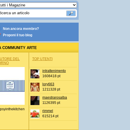
Non ancora membro?
Proponi il tuo blog
A COMMUNITY ARTE
AUTORE DEL
TOP UTENTI
ORNO
intrattenimento
1608418 pt
lory663
1211328 pt
maestrarosalba
1126395 pt
psyinthekitchen
rimmel
615214 pt