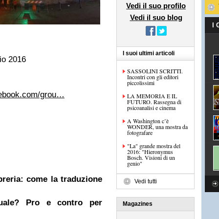
Vedi il suo profilo
Vedi il suo blog
I
I suoi ultimi articoli
io 2016
SASSOLINI SCRITTI.
Incontri con gli editori
piccolissimi
cebook.com/grou…
LA MEMORIA E IL
FUTURO. Rassegna di
psicoanalisi e cinema
A Washington c’è
WONDER, una mostra da
fotografare
"La" grande mostra del
2016: "Hieronymus
Bosch. Visioni di un
genio"
ibreria: come la traduzione
Vedi tutti
nuale? Pro e contro per
Magazines