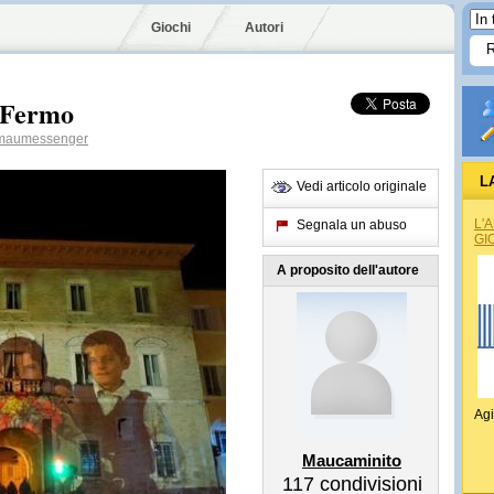
Giochi
Autori
 Fermo
aumessenger
L
Vedi articolo originale
L'
Segnala un abuso
GI
A proposito dell'autore
Agi
Maucaminito
117
condivisioni