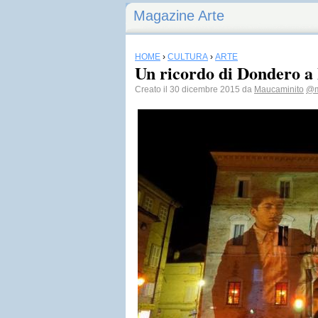
Magazine Arte
HOME
›
CULTURA
›
ARTE
Un ricordo di Dondero a
Creato il 30 dicembre 2015 da
Maucaminito
@m