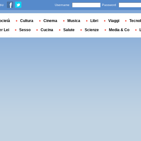
 su
Username
Password
ocietà
Cultura
Cinema
Musica
Libri
Viaggi
Tecnol
er Lei
Sesso
Cucina
Salute
Scienze
Media & Co