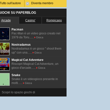
Tutto sull'autore
Diventa membro
 GIOCHI SU PAPERBLOG
Arcade
Casino'
Rompicapo
Pacman
Pac-Man é un video gioco creato nel
1979 da Toru......
Gioca
Nostradamus
Nostradamus è un gioco " shoot them
up" con una......
Gioca
Magical Cat Adventure
Riscopri Magical Cat Adventure, un
gioco d'arcade......
Gioca
Snake
Snake è un videogioco presente in
molti......
Gioca
Scopri lo spazio giochi di