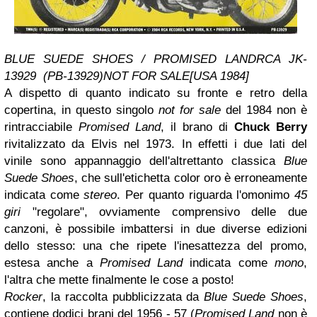
BLUE SUEDE SHOES / PROMISED LAND
RCA JK-
13929 (PB-13929)
NOT FOR SALE
[USA 1984]
A dispetto di quanto indicato su fronte e retro della
copertina, in questo singolo
not for sale
del 1984 non è
rintracciabile
Promised Land
, il brano di
Chuck Berry
rivitalizzato da Elvis nel 1973. In effetti i due lati del
vinile sono appannaggio dell'altrettanto classica
Blue
Suede Shoes
, che sull'etichetta color oro è erroneamente
indicata come
stereo
. Per quanto riguarda l'omonimo
45
giri
"regolare", ovviamente comprensivo delle due
canzoni, è possibile imbattersi in due diverse edizioni
dello stesso: una che ripete l'inesattezza del promo,
estesa anche a
Promised Land
indicata come
mono
,
l'altra che mette finalmente le cose a posto!
Rocker
, la raccolta pubblicizzata da
Blue Suede Shoes
,
contiene dodici brani del 1956 - 57 (
Promised Land
non è